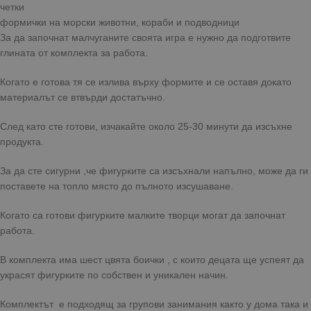
четки
формички на морски животни, кораби и подводници
За да започнат малчуганите своята игра е нужно да подготвите
глината от комплекта за работа.
Когато е готова тя се излива върху формите и се оставя докато
материалът се втвърди достатъчно.
След като сте готови, изчакайте около 25-30 минути да изсъхне
продукта.
За да сте сигурни ,че фигурките са изсъхнали напълно, може да ги
поставете на топло място до пълното изсушаване.
Когато са готови фигурките малките творци могат да започнат
работа.
В комплекта има шест цвята боички , с които децата ще успеят да
украсят фигурките по собствен и уникален начин.
Комплектът е подходящ за групови занимания както у дома така и