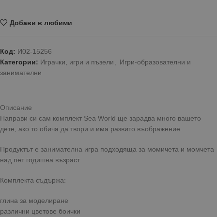
Добави в любими
Код:
И02-15256
Категории:
Играчки, игри и пъзели
,
Игри-образователни и
занимателни
Описание
Направи си сам комплект Sea World ще зарадва много вашето
дете, ако то обича да твори и има развито въображение.
Продуктът е занимателна игра подходяща за момичета и момчета
над пет годишна възраст.
Комплекта съдържа:
глина за моделиране
различни цветове боички