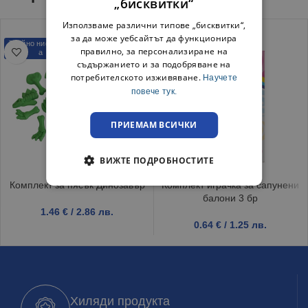
„бисквитки“
Използваме различни типове „бисквитки“,
за да може уебсайтът да функционира
Трайно ниска цен
Трайно ниска цен
правилно, за персонализиране на
а
а
съдържанието и за подобряване на
потребителското изживяване.
Научете
повече тук.
ПРИЕМАМ ВСИЧКИ
ВИЖТЕ ПОДРОБНОСТИТЕ
Комплект за пясък Динозавър
Комплект играчка за сапунени
балони 3 бр
1.46
€
/ 2.86 лв.
0.64
€
/ 1.25 лв.
Хиляди продукта