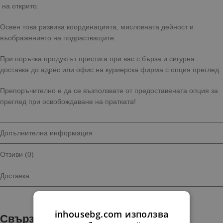
на открито.
Освен това развива координацията, мисловната дейност и
въображението на подрастващите.
При поръчка продуктът пристига при вас с бърза и сигурна
доставка до адрес или офис на куриерска фирма с опция преглед.
Препоръчително е да се възползвате от предоставената опция за
преглед при освобождаване на пратката!
Допълнителна информация
Отзиви (0)
Доставка
inhousebg.com използва
Свързани продукти