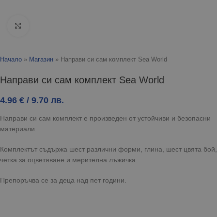
Click to enlarge
Начало
»
Магазин
»
Направи си сам комплект Sea World
Направи си сам комплект Sea World
4.96
€
/ 9.70 лв.
Направи си сам комплект е произведен от устойчиви и безопасни
материали.
Комплектът съдържа шест различни форми, глина, шест цвята бой,
четка за оцветяване и мерителна лъжичка.
Препоръчва се за деца над пет години.