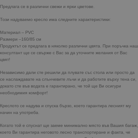
Предлага се в различни свежи и ярки цветове.
Този надуваемо кресло има следните характеристики:
Материал – PVC
Размери –160/85 см
Продуктът се предлага в няколко различни цвята. При поръчка наш
консултант ще се свърже с Вас за да уточните желания от Вас
цвят!
Независимо дали сте решили да плувате със стола или просто да
се наслаждавате на слънчевите лъчи и да работите върху тена си,
докато сте във водата е гарантирано, че той ще Ви осигури
необходимия комфорт!
Креслото се надува и спуска бързо, което гарантира лесният му
начин на употреба.
Когато той е спуснат ще заеме минимално място във Вашия багаж,
което Ви гарантира неговото лесно транспортиране и факта, че