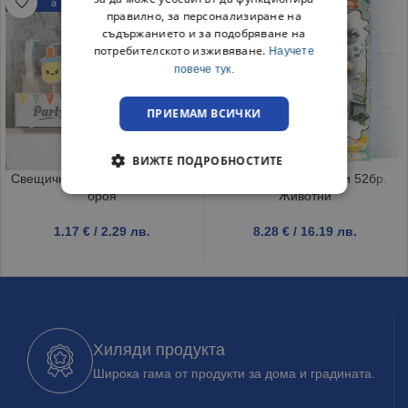
а
правилно, за персонализиране на
съдържанието и за подобряване на
потребителското изживяване.
Научете
повече тук.
ПРИЕМАМ ВСИЧКИ
ВИЖТЕ ПОДРОБНОСТИТЕ
Свещички за торта Baby Boy 5
Парти украса балони 52бр.
броя
Животни
1.17
€
/ 2.29 лв.
8.28
€
/ 16.19 лв.
Хиляди продукта
Широка гама от продукти за дома и градината.