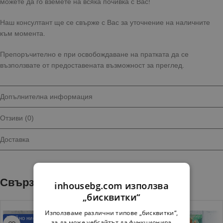
можете да го вземете на всяка почивка с Вас!
Наш консултант ще се свърже с Вас за уточнение на наличните
към момента.
Препоръчително е при освобождаване на пратката да се
възползвате от предоставената възможност за преглед.
Допълнителна информация
Отзиви (0)
Доставка
Свързани продукти
inhousebg.com използва
„бисквитки“
Използваме различни типове „бисквитки“,
Трайно ниска цен
за да може уебсайтът да функционира