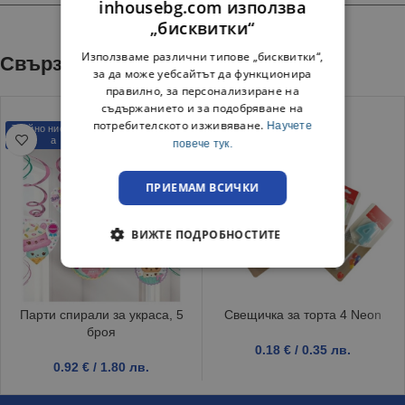
inhousebg.com използва
„бисквитки“
Използваме различни типове „бисквитки“,
Свързани продукти
за да може уебсайтът да функционира
правилно, за персонализиране на
съдържанието и за подобряване на
потребителското изживяване.
Научете
Трайно ниска цен
Трайно ниска цен
а
а
повече тук.
ПРИЕМАМ ВСИЧКИ
ВИЖТЕ ПОДРОБНОСТИТЕ
Парти спирали за украса, 5
Свещичка за торта 4 Neon
броя
0.18
€
/ 0.35 лв.
0.92
€
/ 1.80 лв.