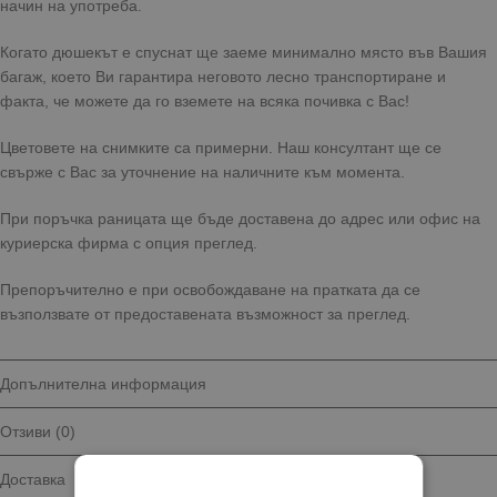
начин на употреба.
Когато дюшекът е спуснат ще заеме минимално място във Вашия
багаж, което Ви гарантира неговото лесно транспортиране и
факта, че можете да го вземете на всяка почивка с Вас!
Цветовете на снимките са примерни. Наш консултант ще се
свърже с Вас за уточнение на наличните към момента.
При поръчка раницата ще бъде доставена до адрес или офис на
куриерска фирма с опция преглед.
Препоръчително е при освобождаване на пратката да се
възползвате от предоставената възможност за преглед.
Допълнителна информация
Отзиви (0)
Доставка