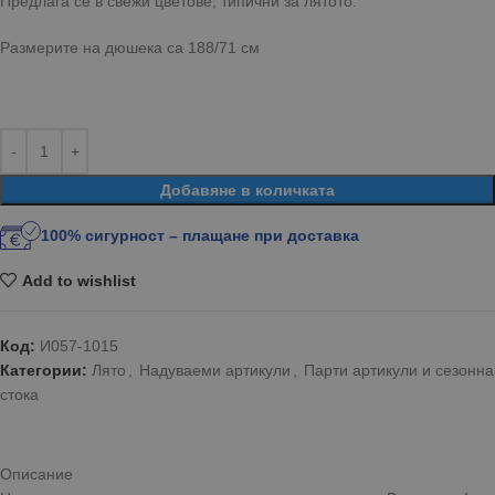
Предлага се в свежи цветове, типични за лятото.
Размерите на дюшека са 188/71 см
Добавяне в количката
100% сигурност – плащане при доставка
Add to wishlist
Код:
И057-1015
Категории:
Лято
,
Надуваеми артикули
,
Парти артикули и сезонна
стока
Описание