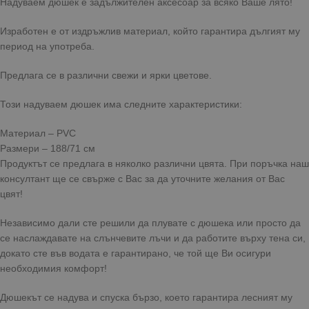
Надуваем дюшек е задължителен аксесоар за всяко Ваше лято!
Изработен е от издръжлив материал, който гарантира дългият му
период на употреба.
Предлага се в различни свежи и ярки цветове.
Този надуваем дюшек има следните характеристики:
Материал – PVC
Размери – 188/71 см
Продуктът се предлага в няколко различни цвята. При поръчка наш
консултант ще се свърже с Вас за да уточните желания от Вас
цвят!
Независимо дали сте решили да плувате с дюшека или просто да
се наслаждавате на слънчевите лъчи и да работите върху тена си,
докато сте във водата е гарантирано, че той ще Ви осигури
необходимия комфорт!
Дюшекът се надува и спуска бързо, което гарантира лесният му