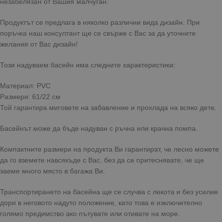
незабелязан от Вашия малчуган.
Продуктът се предлага в няколко различни вида дизайн. При
поръчка наш консултант ще се свърже с Вас за да уточните
желания от Вас дизайн!
Този надуваем басейн има следните характеристики:
Материал: PVC
Размери: 61/22 см
Той гарантира миговете на забавление и прохлада на всяко дете.
Басейнът може да бъде надуван с ръчна или крачна помпа.
Компактните размери на продукта Ви гарантират, че лесно можете
да го вземете навсякъде с Вас, без да се притеснявате, че ще
заеме много място в багажа Ви.
Транспортирането на басейна ще се случва с лекота и без усилие
дори в неговото надуто положение, като това е изключително
голямо предимство ако пътувате или отивате на море.