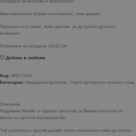
стандарти за качество и безопасност.
Има класическа форма и интересен, свеж дизайн.
Предлага се в свежи, ярки цветове, за да грабне детското
внимание.
Размерите на продукта :61/22 см
Добави в любими
Код:
И057-1016
Категории:
Надуваеми артикули
,
Парти артикули и сезонна стока
Описание
Надуваем басейн е чудесен аксесоар за Вашия малчуган по
време на престоя във вилата Ви.
Той разполага с красив дизайн, който несъмнено няма да остане