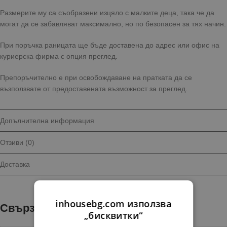
Размерите му са съобразени изцяло с малките деца, така че да
могат да се забавляват максимално, но по безопасен за тях начин.
При поръчка раницата ще бъде доставена до адрес или офис на
куриерска фирма с опция преглед.
Препоръчително е при освобождаване на пратката да се
възползвате от предоставената възможност за преглед.
Допълнителна информация
Отзиви (0)
Доставка
inhousebg.com използва
Свързани продукти
„бисквитки“