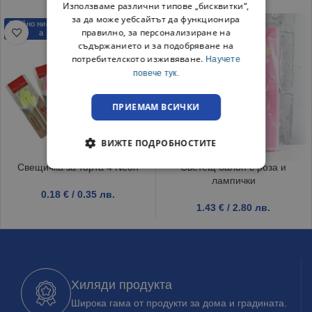
Използваме различни типове „бисквитки“,
за да може уебсайтът да функционира
Трайно ниска цен
Трайно ниска цен
правилно, за персонализиране на
а
а
съдържанието и за подобряване на
потребителското изживяване.
Научете
повече тук.
ПРИЕМАМ ВСИЧКИ
ВИЖТЕ ПОДРОБНОСТИТЕ
Свещичка за торта 4 Neon
Светещ балон с роза и
лампички
0.18
€
/ 0.35 лв.
1.43
€
/ 2.80 лв.
Хиляди продукта
Широка гама от продукти за дома и градината.