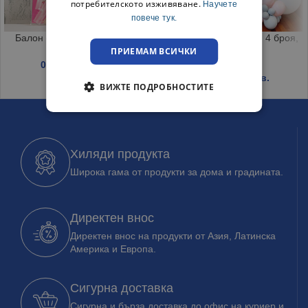
потребителското изживяване.
Научете
повече тук.
Балон с пера светещ 50см.
Кутии за балони Baby, 4 броя,
ПРИЕМАМ ВСИЧКИ
30x30x30 см
0.71
€
/ 1.39 лв.
5.62
€
/ 11.00 лв.
ВИЖТЕ ПОДРОБНОСТИТЕ
Хиляди продукта
Широка гама от продукти за дома и градината.
Директен внос
Директен внос на продукти от Азия, Латинска
Америка и Европа.
Сигурна доставка
Сигурна и бърза доставка до офис на куриер и