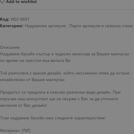
Add to wishlist
Код:
И02-9697
Категории:
Надуваеми артикули
,
Парти артикули и сезонна стока
Описание
Надуваем басейн пъстър е чудесен аксесоар за Вашия малчуган
по време на престоя във вилата Ви.
Той разполага с красив дизайн, който несъмнено няма да остане
незабелязан от Вашия малчуган.
Продуктът се предлага в няколко различни вида дизайн. При
поръчка наш консултант ще се свърже с Вас за да уточните
желания от Вас дизайн!
Този надуваем басейн има следните характеристики:
Материал: PVC