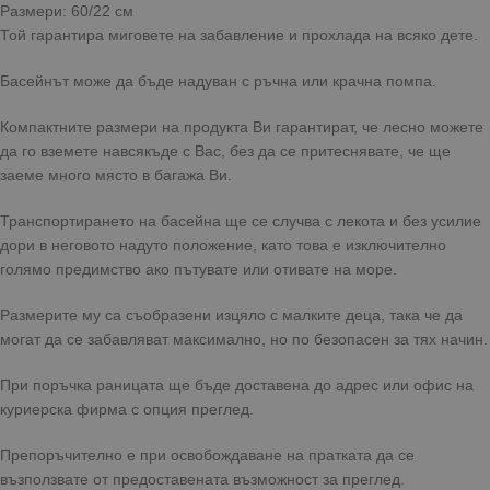
Размери: 60/22 см
Той гарантира миговете на забавление и прохлада на всяко дете.
Басейнът може да бъде надуван с ръчна или крачна помпа.
Компактните размери на продукта Ви гарантират, че лесно можете
да го вземете навсякъде с Вас, без да се притеснявате, че ще
заеме много място в багажа Ви.
Транспортирането на басейна ще се случва с лекота и без усилие
дори в неговото надуто положение, като това е изключително
голямо предимство ако пътувате или отивате на море.
Размерите му са съобразени изцяло с малките деца, така че да
могат да се забавляват максимално, но по безопасен за тях начин.
При поръчка раницата ще бъде доставена до адрес или офис на
куриерска фирма с опция преглед.
Препоръчително е при освобождаване на пратката да се
възползвате от предоставената възможност за преглед.