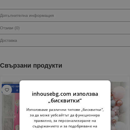
Допълнителна информация
Отзиви (0)
Доставка
Свързани продукти
Трайно ниска цен
Трайно ниска цен
а
а
inhousebg.com използва
„бисквитки“
Използваме различни типове „бисквитки“,
за да може уебсайтът да функционира
правилно, за персонализиране на
съдържанието и за подобряване на