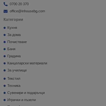
0700 20 370
office@inhousebg.com
Категории
Кухня
За дома
Почистване
Баня
Градина
Канцеларски материали
За училище
Текстил
Техника
Сувенири и подаръчци
Играчки и пъзели