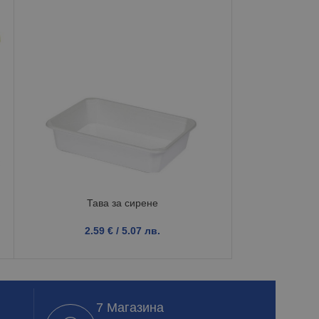
Покривка
6.9
Тава за сирене
2.59
€
/ 5.07 лв.
7 Магазина