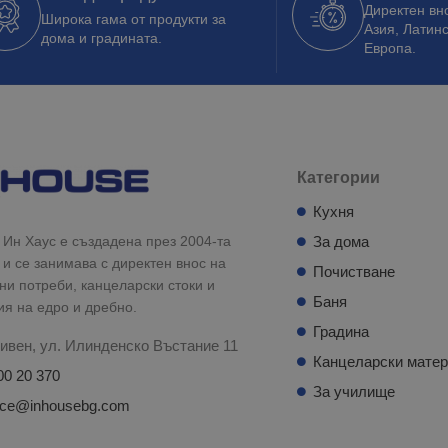
Директен вно
Широка гама от продукти за
Азия, Латин
дома и градината.
Европа.
Категории
Кухня
Ин Хаус е създадена през 2004-та
За дома
 и се занимава с директен внос на
Почистване
и потреби, канцеларски стоки и
Баня
ия на едро и дребно.
Градина
ивен, ул. Илинденско Въстание 11
Канцеларски мате
00 20 370
За училище
fice@inhousebg.com