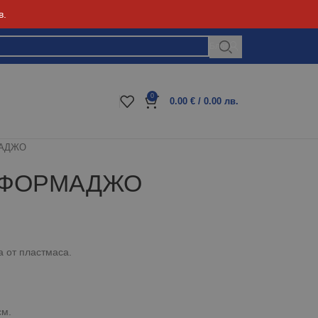
в.
Блог
0
0.00
€
/ 0.00 лв.
МАДЖО
не ФОРМАДЖО
 от пластмаса.
см.