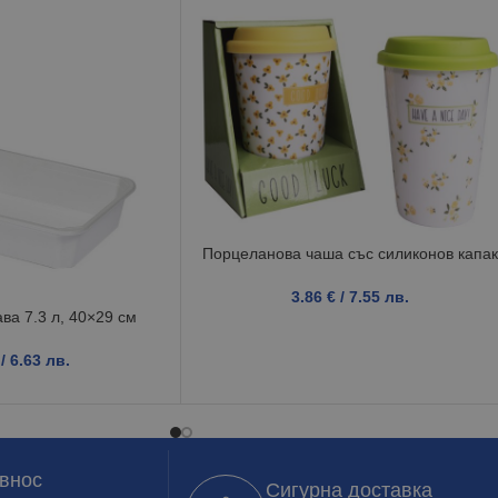
Порцеланова чаша със силиконов капак
3.86
€
/ 7.55 лв.
ва 7.3 л, 40×29 см
/ 6.63 лв.
 внос
Сигурна доставка