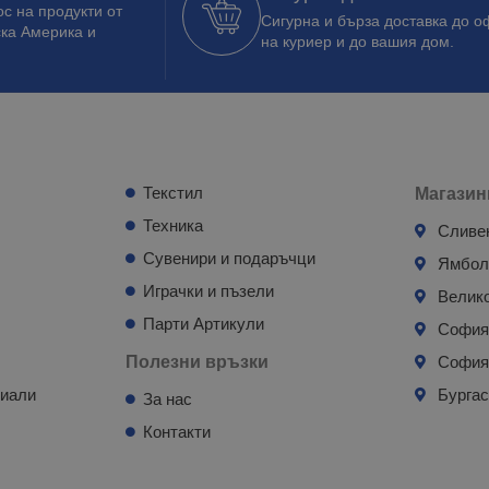
с на продукти от
Сигурна и бърза доставка до о
ска Америка и
на куриер и до вашия дом.
Текстил
Магазин
Техника
Сливе
Сувенири и подаръчци
Ямбо
Играчки и пъзели
Велик
Парти Артикули
Софи
Полезни връзки
София
риали
Бурга
За нас
Контакти