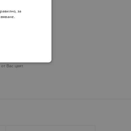
равилно, за
ивяване.
е.
пренасяне.
с и укрепва костите.
от Вас цвят.