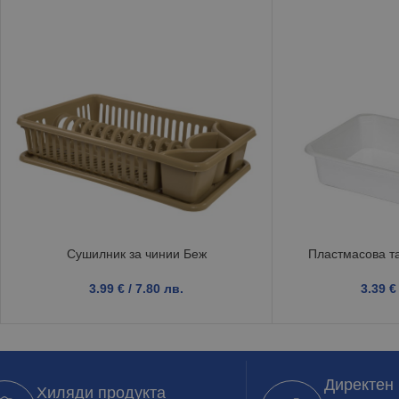
Сушилник за чинии Беж
Пластмасова та
3.99
€
/ 7.80 лв.
3.39
€
Директен
Хиляди продукта