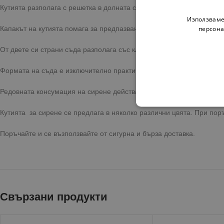
Кутията разполага с решетка в долната си част, която служи за от
Използваме
персона
Капакът на кутията помага за предпазване на млечния продукт от
От двете си страни съда разполага със клипси, които сигурно закр
Формата на съда е изключително практична, като е леко удължена в
Редовната консумация на сирене действа благоприятно върху здрав
Кутията за сирене се предлага в няколко различни цвята. При поръ
Поръчайте и се възползвайте от сигурна и бърза доставка.
Свързани продукти