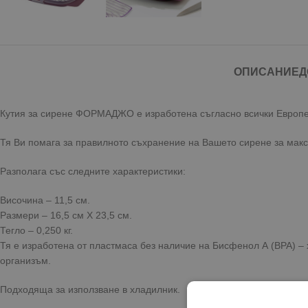
ОПИСАНИЕ
Д
Кутия за сирене ФОРМАДЖО е изработена съгласно всички Европей
Тя Ви помага за правилното съхранение на Вашето сирене за макс
Разполага със следните характеристики:
Височина – 11,5 см.
Размери – 16,5 см Х 23,5 см.
Тегло – 0,250 кг.
Тя е изработена от пластмаса без наличие на Бисфенол А (ВРА) –
организъм.
Подходяща за използване в хладилник.