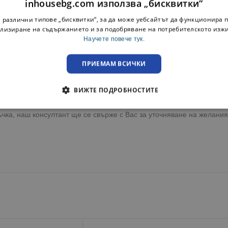
inhousebg.com използва „бисквитки“
цеждане на излишната вода от сиренето.
 различни типове „бисквитки“, за да може уебсайтът да функционира п
лизиране на съдържанието и за подобряване на потребителското изж
 изсъхване и поемане на различни миризми от Вашия хладилник.
Научете повече тук.
епят капака към основата му без опасност от непредвидено отварян
ПРИЕМАМ ВСИЧКИ
 средната част на съда, което служи като ръкохватки за по-лесно 
ВИЖТЕ ПОДРОБНОСТИТЕ
ето ви като поддържа доброто зрение, предотвратява зъбния карие
чка, наш консултант ще се свърже с Вас за уточняване на желания 