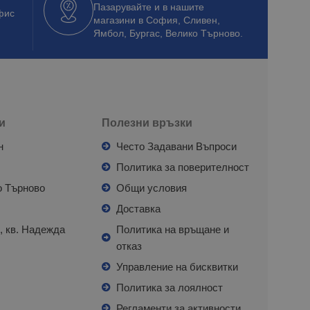
Пазарувайте и в нашите
фис
магазини в София, Сливен,
Ямбол, Бургас, Велико Търново.
и
Полезни връзки
н
Често Задавани Въпроси
л
Политика за поверителност
о Търново
Общи условия
я
Доставка
, кв. Надежда
Политика на връщане и
отказ
с
Управление на бисквитки
Политика за лоялност
Регламенти за активности