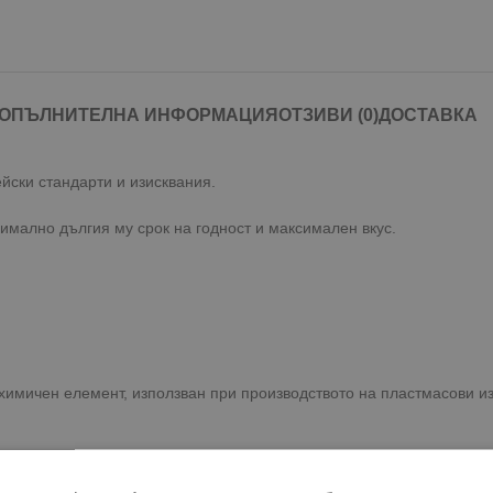
ОПЪЛНИТЕЛНА ИНФОРМАЦИЯ
ОТЗИВИ (0)
ДОСТАВКА
ски стандарти и изисквания.
имално дългия му срок на годност и максимален вкус.
 химичен елемент, използван при производството на пластмасови и