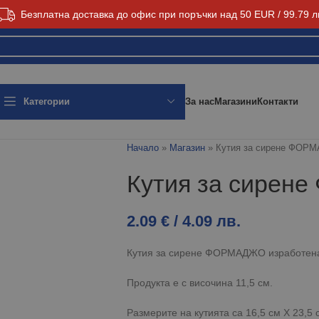
Безплатна доставка до офис при поръчки над 50 EUR / 99.79 л
За нас
Магазини
Контакти
Категории
Начало
»
Магазин
»
Кутия за сирене ФОР
Кутия за сире
2.09
€
/ 4.09 лв.
Кутия за сирене ФОРМАДЖО изработена
Продукта е с височина 11,5 см.
Размерите на кутията са 16,5 см Х 23,5 