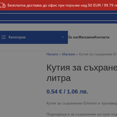
Безплатна доставка до офис при поръчки над 50 EUR / 99.79 л
За нас
Магазини
Контакти
Категории
Начало
»
Магазин
»
Кутия за съхранение E
Кутия за съхран
литра
0.54
€
/ 1.06 лв.
Кутия за съхранение Eminem е произвед
Подходяща е за съхранение на сухи под