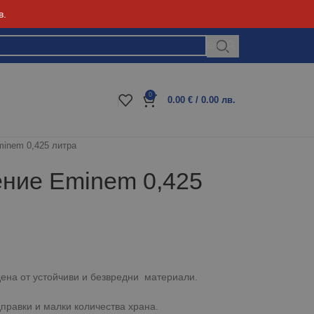
в.
Блог
0
0.00
€
/ 0.00 лв.
minem 0,425 литра
ение Eminem 0,425
ена от устойчиви и безвредни материали.
правки и малки количества храна.