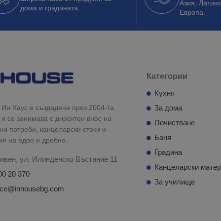
Азия, Латин
дома и градината.
Европа.
Категории
Кухня
Ин Хаус е създадена през 2004-та
За дома
 и се занимава с директен внос на
Почистване
и потреби, канцеларски стоки и
Баня
ия на едро и дребно.
Градина
ивен, ул. Илинденско Въстание 11
Канцеларски мате
00 20 370
За училище
fice@inhousebg.com