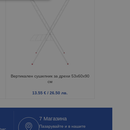
Вертикален сушилник за дрехи 53x60x90
Сушилник
см
28.8
13.55
€
/ 26.50 лв.
7 Магазина
Пазарувайте и в нашите
фис