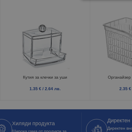
Кутия за клечки за уши
Органайзе
1.35
€
/ 2.64 лв.
2.35
€
Директен
Хиляди продукта
Директен вно
Широка гама от продукти за