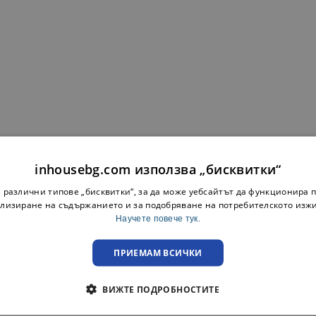
ка до адрес или офис на куриерска фирма с опция преглед.
inhousebg.com използва „бисквитки“
преглед при освобождаване на пратката!
 различни типове „бисквитки“, за да може уебсайтът да функционира п
лизиране на съдържанието и за подобряване на потребителското изж
Научете повече тук.
ПРИЕМАМ ВСИЧКИ
ВИЖТЕ ПОДРОБНОСТИТЕ