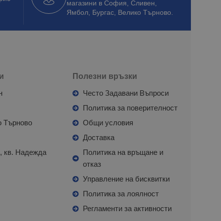
магазини в София, Сливен,
Ямбол, Бургас, Велико Търново.
и
Полезни връзки
н
Често Задавани Въпроси
л
Политика за поверителност
о Търново
Общи условия
я
Доставка
, кв. Надежда
Политика на връщане и
отказ
с
Управление на бисквитки
Политика за лоялност
Регламенти за активности