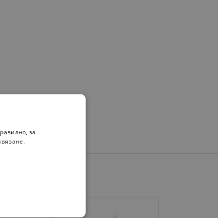
равилно, за
ивяване.