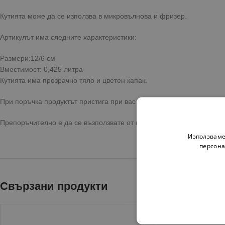
Кутията може да се използва в микровълнова и фризер.
Артикулът има следните характеристики:
Размери:12/6 см
Вместимост: 0,425 литра
Кутията има прозрачно тяло и цветен капак.
При поръчка продуктът пристига при вас с бърза и сигурна достав
Препоръчително е да се възползвате от предоставената опция за 
Използваме
персона
Свързани продукти