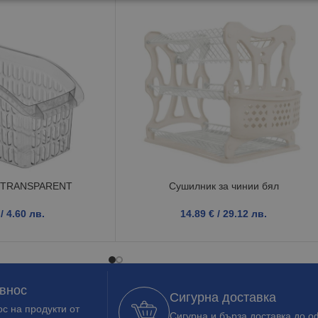
р TRANSPARENT
Сушилник за чинии бял
/ 4.60 лв.
14.89
€
/ 29.12 лв.
 внос
Сигурна доставка
с на продукти от
Сигурна и бърза доставка до о