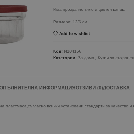
Има прозрачно тяло и цветен капак.
Размери: 12/6 см
Add to wishlist
Код:
И104156
Категории:
За дома
,
Кутии за съхране
ОПЪЛНИТЕЛНА ИНФОРМАЦИЯ
ОТЗИВИ (0)
ДОСТАВКА
а пластмаса,съгласно всички установени стандарти за качество и 