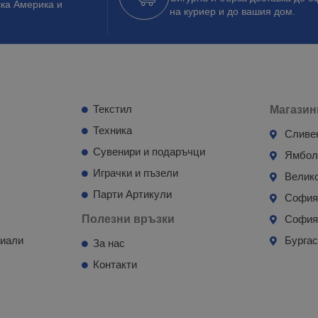
ска Америка и
на куриер и до вашия дом.
Текстил
Магазин
Техника
Сливе
Сувенири и подаръчци
Ямбо
Играчки и пъзели
Велик
Парти Артикули
Софи
Полезни връзки
София
риали
Бурга
За нас
Контакти