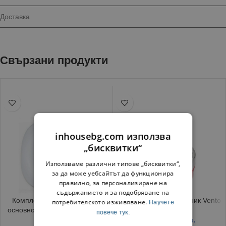
Доставка
Свързани продукти
inhousebg.com използва
„бисквитки“
Използваме различни типове „бисквитки“,
за да може уебсайтът да функционира
правилно, за персонализиране на
съдържанието и за подобряване на
Комплект чинии „Карин“ за
Противоветрен пепелник Vento
потребителското изживяване.
Научете
основно ясти 26 х 26 см, 6 бр
повече тук.
1.65
€
/ 3.23 лв.