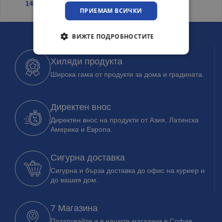
14.65
€
/ 28.65 лв.
ПРИЕМАМ ВСИЧКИ
ВИЖТЕ ПОДРОБНОСТИТЕ
Хиляди продукта
Широка гама от продукти за дома и градината.
Директен внос
Директен внос на продукти от Азия, Латинска
Америка и Европа.
Сигурна доставка
Сигурна и бърза доставка до офис на куриер и
до вашия дом.
7 Магазина
Пазарувайте и в нашите магазини в София,