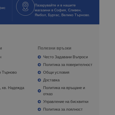
Пазарувайте и в нашите
фис
магазини в София, Сливен,
Ямбол, Бургас, Велико Търново.
и
Полезни връзки
н
Често Задавани Въпроси
л
Политика за поверителност
о Търново
Общи условия
я
Доставка
, кв. Надежда
Политика на връщане и
отказ
с
Управление на бисквитки
Политика за лоялност