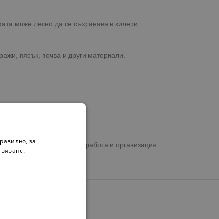
ата може лесно да се съхранява в килери,
ражи, пясък, почва и други материали.
равилно, за
а още удобни решения за работа и организация.
ивяване.