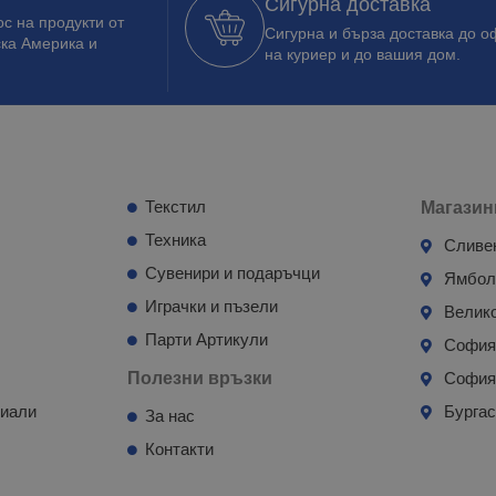
Сигурна доставка
с на продукти от
Сигурна и бърза доставка до о
ска Америка и
на куриер и до вашия дом.
Текстил
Магазин
Техника
Сливе
Сувенири и подаръчци
Ямбо
Играчки и пъзели
Велик
Парти Артикули
Софи
Полезни връзки
София
риали
Бурга
За нас
Контакти