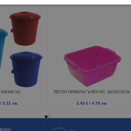
 КАПАК 5Л.
ЛЕГЕН ПРАВОЪГЪЛЕН 8Л. 36/29/15СМ.
/ 3.31 лв.
2.45
€
/ 4.79 лв.
 внос