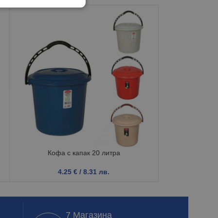
Кофа с капак 20 литра
Кош с люл
4.25
€
/ 8.31 лв.
1.7
7 Магазина