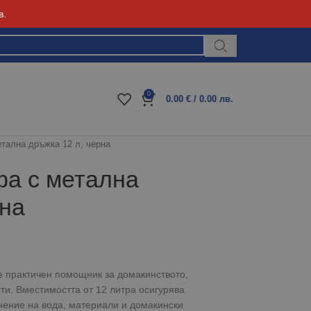
в.
Блог
0
0.00
€
/ 0.00 лв.
тална дръжка 12 л, черна
фа с метална
рна
е практичен помощник за домакинството,
ти. Вместимостта от 12 литра осигурява
нение на вода, материали и домакински