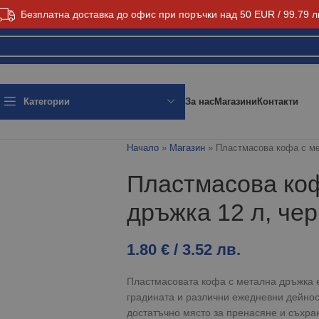
Безплатна доставка до офис при поръчки над 50 EUR / 99.79 л
За нас
Магазини
Контакти
Категории
Начало
»
Магазин
»
Пластмасова кофа с ме
Пластмасова ко
дръжка 12 л, че
1.80
€
/ 3.52 лв.
Пластмасовата кофа с метална дръжка 
градината и различни ежедневни дейнос
достатъчно място за пренасяне и съхра