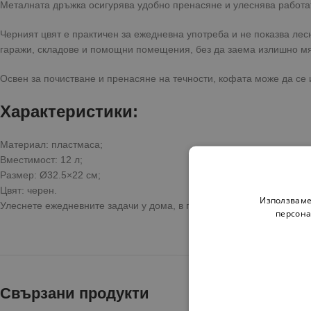
Металната дръжка осигурява удобно пренасяне и улеснява работа
Черният цвят е практичен за ежедневна употреба и не показва ле
гаражи, складове и помощни помещения, без да заема излишно мя
Освен за почистване и пренасяне на течности, кофата може да се 
Характеристики:
Материал: пластмаса;
Вместимост: 12 л;
Размер: Ø32.5×22 см;
Цвят: черен.
Използваме
Улеснете ежедневните задачи у дома, в градината или двора с таз
персона
Свързани продукти