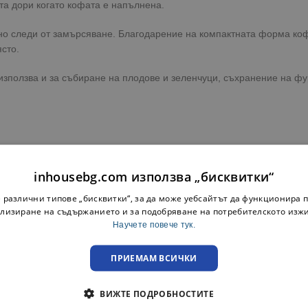
та дори когато кофата е напълнена.
сно следи от замърсяване. Благодарение на компактната форма коф
сто.
използва и за събиране на плодове и зеленчуци, съхранение на фу
inhousebg.com използва „бисквитки“
 различни типове „бисквитки“, за да може уебсайтът да функционира п
и практична пластмасова кофа. Разгледайте и останалите
съдове
з
лизиране на съдържанието и за подобряване на потребителското изж
Научете повече тук.
ПРИЕМАМ ВСИЧКИ
ВИЖТЕ ПОДРОБНОСТИТЕ