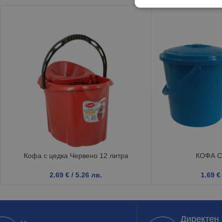
Кофа с цедка Червено 12 литра
КОФА С
2.69
€
/ 5.26 лв.
1.69
€
Директен