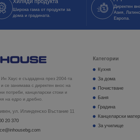
Хиляди продукта
Директен вно
Широка гама от продукти за
Азия, Латин
дома и градината.
Европа.
Категории
Кухня
Ин Хаус е създадена през 2004-та
За дома
 и се занимава с директен внос на
Почистване
и потреби, канцеларски стоки и
Баня
ия на едро и дребно.
Градина
ивен, ул. Илинденско Въстание 11
Канцеларски мате
00 20 370
За училище
fice@inhousebg.com