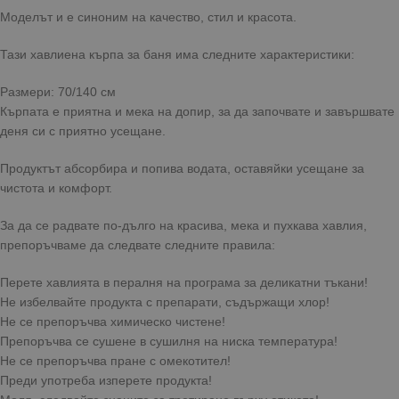
Моделът и е синоним на качество, стил и красота.
Тази хавлиена кърпа за баня има следните характеристики:
Размери: 70/140 см
Кърпата е приятна и мека на допир, за да започвате и завършвате
деня си с приятно усещане.
Продуктът абсорбира и попива водата, оставяйки усещане за
чистота и комфорт.
За да се радвате по-дълго на красива, мека и пухкава хавлия,
препоръчваме да следвате следните правила:
Перете хавлията в пералня на програма за деликатни тъкани!
Не избелвайте продукта с препарати, съдържащи хлор!
Не се препоръчва химическо чистене!
Препоръчва се сушене в сушилня на ниска температура!
Не се препоръчва пране с омекотител!
Преди употреба изперете продукта!