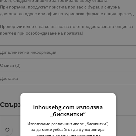
Моля, следвайте знаците за третиране върху етикета!
При поръчка, продуктът пристига при вас с бърза и сигурна
доставка до адрес или офис на куриерска фирма с опция преглед.
Препоръчително е да се възползвате от предоставената опция за
преглед при освобождаване на пратката!
Допълнителна информация
Отзиви (0)
Доставка
Свързани продукти
inhousebg.com използва
„бисквитки“
Използваме различни типове „бисквитки“,
за да може уебсайтът да функционира
правилно, за персонализиране на