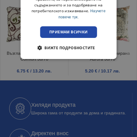
съдържанието и за подобряване на
потребителското изживяване.
Научете
повече тук.
ПРИЕМАМ ВСИЧКИ
ВИЖТЕ ПОДРОБНОСТИТЕ
Възглавница капитонирана
Възглавница капитонирана
Comfort 50/70
Aurora 50/70
6.75
€
/ 13.20 лв.
5.20
€
/ 10.17 лв.
Хиляди продукта
Широка гама от продукти за дома и градината.
Директен внос