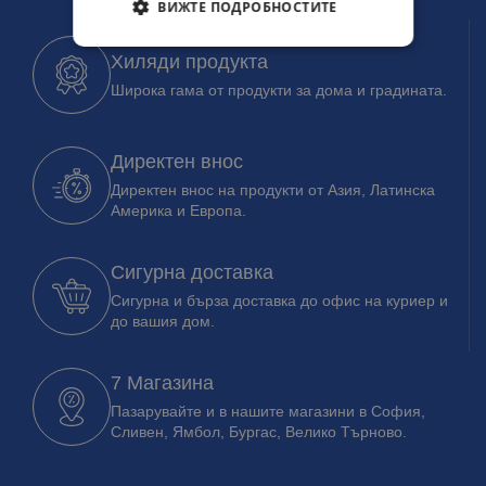
ВИЖТЕ ПОДРОБНОСТИТЕ
Хиляди продукта
Широка гама от продукти за дома и градината.
Директен внос
Директен внос на продукти от Азия, Латинска
Америка и Европа.
Сигурна доставка
Сигурна и бърза доставка до офис на куриер и
до вашия дом.
7 Магазина
Пазарувайте и в нашите магазини в София,
Сливен, Ямбол, Бургас, Велико Търново.