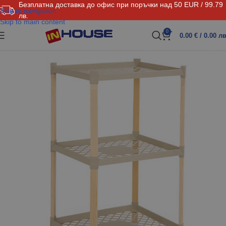
Безплатна доставка до офис при поръчки над 50 EUR / 99.79
Skip to navigation
лв.
Skip to main content
0
0.00
€
/ 0.00 лв