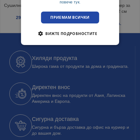
повече тук.
Сушилник за дрехи Хармония
Закачалка органайзер за
гардероб 33.5×5.2 см
ПРИЕМАМ ВСИЧКИ
29.15
€
/ 57.00 лв.
1.19
€
/ 2.33 лв.
ВИЖТЕ ПОДРОБНОСТИТЕ
Хиляди продукта
Широка гама от продукти за дома и градината.
Директен внос
Директен внос на продукти от Азия, Латинска
Америка и Европа.
Сигурна доставка
Сигурна и бърза доставка до офис на куриер и
до вашия дом.