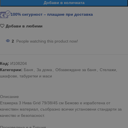
Добави в количката
100% сигурност – плащане при доставка
Добави в любими
2
People watching this product now!
Код:
И108204
Категории:
Баня
,
За дома
,
Обзавеждане за баня
,
Стелажи,
шкафове, табуретки и маси
Описание
Етажерка 3 Нива Grid 79/38/45 см Бежово е изработена от
качествен материал, съобразно всички установени стандарти за
качество и безопасност.
Произведена е в Турция.