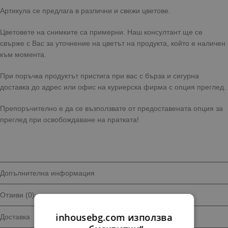
Артикула се предлага в различни и свежи цветове.
Цветовете на снимките са примерни. Наш консултант ще се
свърже с Вас за уточнение на цветът на продукта, който е наличен
към момента.
При поръчка продуктът пристига при вас с бърза и сигурна
доставка до адрес или офис на куриерска фирма с опция преглед.
Препоръчително е да се възползвате от предоставената опция за
преглед при освобождаване на пратката!
Допълнителна информация
Отзиви (0)
inhousebg.com използва
Доставка