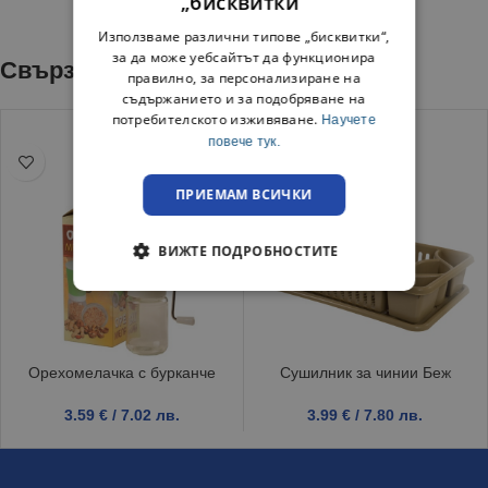
„бисквитки“
Използваме различни типове „бисквитки“,
за да може уебсайтът да функционира
Свързани продукти
правилно, за персонализиране на
съдържанието и за подобряване на
потребителското изживяване.
Научете
повече тук.
ПРИЕМАМ ВСИЧКИ
ВИЖТЕ ПОДРОБНОСТИТЕ
Орехомелачка с бурканче
Сушилник за чинии Беж
3.59
€
/ 7.02 лв.
3.99
€
/ 7.80 лв.