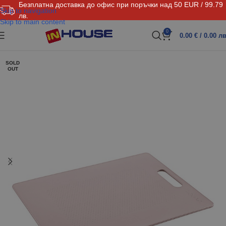
Безплатна доставка до офис при поръчки над 50 EUR / 99.79
Skip to navigation
лв.
Skip to main content
0
0.00
€
/ 0.00 лв
SOLD
OUT