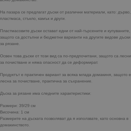
На пазара се предлагат дъски от различни материали, като: дърво,
пластмаса, стъкло, камък и други.
Пластмасовите дъски остават едни от най-търсените и купуваните,
защото са достъпни и бюджетни варианти на другите видове дъски
за рязане.
Освен това дъски от този вид са по-предпочитани, защото са лесни
за почистване и няма опасност да се деформират.
Продуктът е практичен вариант за всяка млада домакиня, защото е
лесна за почистване, практична за съхранение.
Дъска за рязане има следните характеристики:
Размери: 39/29 см
Височина: 1 см
Размерите на дъската позволяват да я използвате, като основна в
домакинството.