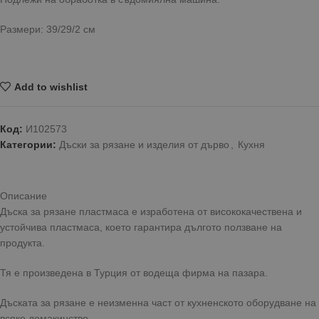
Размери: 39/29/2 см
Add to wishlist
Код:
И102573
Категории:
Дъски за рязане и изделия от дърво
,
Кухня
Описание
Дъска за рязане пластмаса е изработена от висококачествена и
устойчива пластмаса, което гарантира дългото ползване на
продукта.
Тя е произведена в Турция от водеща фирма на пазара.
Дъската за рязане е неизменна част от кухненското оборудване на
всяко домакинство.