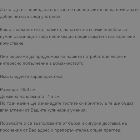
За по- дълъг период на ползване е препоръчително да почиствате
добре четката след употреба.
Както знаем метлите, четките, лопатките и всички подобни са
нужни съюзници в това нестихващо предизвикателство наречено
почистване.
Ние решихме да предложим на нашите потребители лесно и
интересно попълнение в домакинството.
Има следните характеристики:
Размери: 28/8 см
Дължина на влакната: 7,5 см
По този начин ще изненадате гостите си приятно, а те ще бъдат
впечатлени от Вашите кулинарни умения.
Поръчайте и се възползвайте от бърза и сигурна доставка на
посочения от Вас адрес с препоръчителна опция преглед!