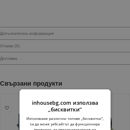
Допълнителна информация
Отзиви (0)
Доставка
Свързани продукти
inhousebg.com използва
„бисквитки“
Използваме различни типове „бисквитки“,
за да може уебсайтът да функционира
правилно, за персонализиране на