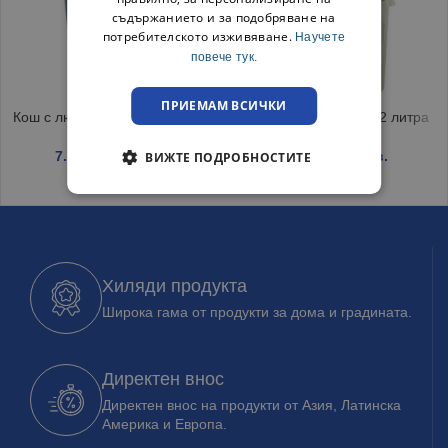
съдържанието и за подобряване на
потребителското изживяване.
Научете
повече тук.
ПРИЕМАМ ВСИЧКИ
Кош с люлеещ капак 26 литра
Кофа с цедка Сиво 12 литра
7.10
€
/ 13.89 лв.
2.69
€
/ 5.26 лв.
ВИЖТЕ ПОДРОБНОСТИТЕ
Хиляди продукта
Широка гама от продукти за дома и градината.
Директен внос
Директен внос на продукти от Азия, Латинска
Америка и Европа.