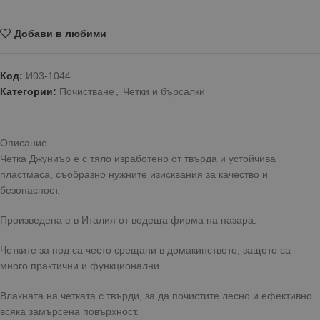
Добави в любими
Код:
И03-1044
Категории:
Почистване
,
Четки и бърсалки
Описание
Четка Джуниър е с тяло изработено от твърда и устойчива
пластмаса, съобразно нужните изисквания за качество и
безопасност.
Произведена е в Италия от водеща фирма на пазара.
Четките за под са често срещани в домакинството, защото са
много практични и функционални.
Влакната на четката с твърди, за да почистите лесно и ефективно
всяка замърсена повърхност.