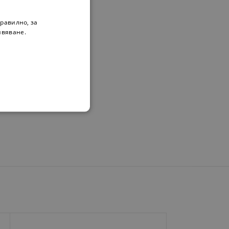
равилно, за
ивяване.
чество.