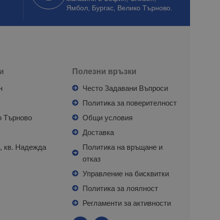
Ямбол, Бургас, Велико Търново.
и
Полезни връзки
н
Често Задавани Въпроси
л
Политика за поверителност
о Търново
Общи условия
я
Доставка
, кв. Надежда
Политика на връщане и
отказ
с
Управление на бисквитки
Политика за лоялност
Регламенти за активности