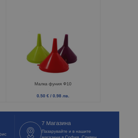
Малка фуния Ф10
Сушилн
0.50
€
/ 0.98 лв.
13.1
7 Магазина
Пазарувайте и в нашите
фис
магазини в София, Сливен,