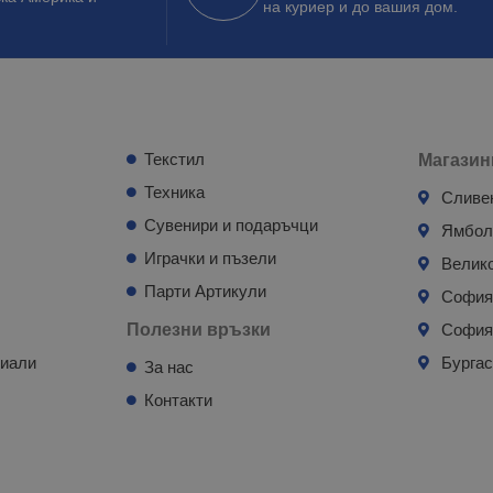
на куриер и до вашия дом.
Текстил
Магазин
Техника
Сливе
Сувенири и подаръчци
Ямбо
Играчки и пъзели
Велик
Парти Артикули
Софи
Полезни връзки
София
риали
Бурга
За нас
Контакти