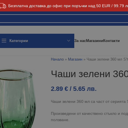
Безплатна доставка до офис при поръчки над 50 EUR / 99.79 л
За нас
Магазини
Контакти
Категории
Начало
»
Магазин
»
Чаши зелени 360 мл S
Чаши зелени 36
2.89
€
/ 5.65 лв.
Чаши зелени 360 мл са част от серията
Произведени от качествено стъкло и п
ползване.