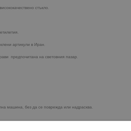
висококачествено стъкло.
етилетия.
ъклени артикули в Иран.
прави предпочитана на световния пазар.
лна машина, без да се поврежда или надрасква.