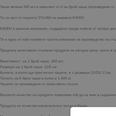
Чаши зелени 360 мл е комплект от 6 на брой чаши произведени от 
Те са част от серията SYLVAN на марката KAVEH.
KAVEH е иранска компания, създадена преди повече от четири дес
Тя е една от най-големите частни компании за производство на ст
Предлага качествени стъклени продукти на изгодни цени, което я 
Вместимост на 1 брой чаша: 360 мл.
Размери на 1 брой чаша: 11/6 см
Кутията, в която ще пристигнат чашите, е с размери-10/25/ 17см.
Теглото на 6 броя чаши в кутия е 1.400 кг.
Чашите са произведени от качествено стъкло.
Високото качество на продукта позволява той да се мие в съдомия
Продукта се почиства изключително лесно и бързо.