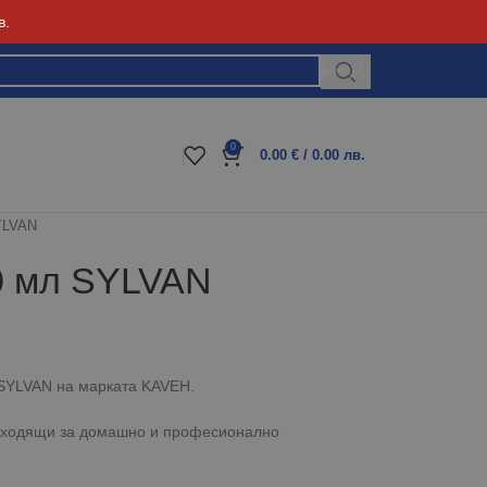
в.
Блог
0
0.00
€
/ 0.00 лв.
YLVAN
0 мл SYLVAN
 SYLVAN на марката KAVEH.
одходящи за домашно и професионално