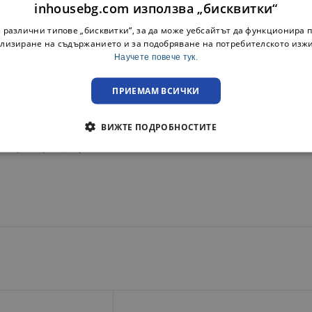
серия.
inhousebg.com използва „бисквитки“
 различни типове „бисквитки“, за да може уебсайтът да функционира п
 подарък.
лизиране на съдържанието и за подобряване на потребителското изж
Научете повече тук.
, вода или сок пленяват със своята непретенциозност и отлично ка
 линии в дизайна, предназначена за почитателите на различното.
ПРИЕМАМ ВСИЧКИ
усещане за лекота.
ВИЖТЕ ПОДРОБНОСТИТЕ
 на ресторант, бар или хотел.