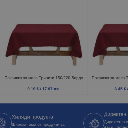
Покривка за маса Тринити 150/220 Бордо
Покривка за маса 
9.19
€
/ 17.97 лв.
6.45
€
Директен
Хиляди продукта
Директен вно
Широка гама от продукти за
Азия, Латин