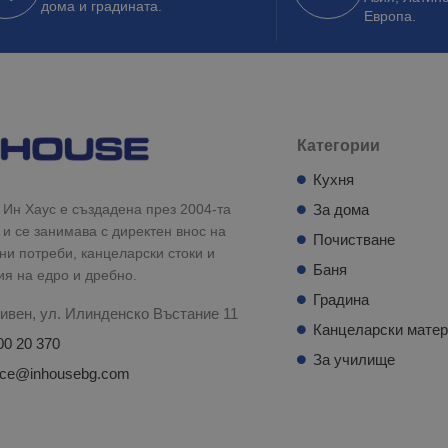
дома и градината.
Европа.
Категории
Кухня
Ин Хаус е създадена през 2004-та
За дома
 и се занимава с директен внос на
Почистване
и потреби, канцеларски стоки и
Баня
ия на едро и дребно.
Градина
ивен, ул. Илинденско Въстание 11
Канцеларски мате
00 20 370
За училище
fice@inhousebg.com