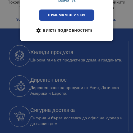
повече тук.
Покривка за маса Тринити
Покривка за маса Тринити
150/220 Бордо
120/150 Бордо
ПРИЕМАМ ВСИЧКИ
9.19
€
/ 17.97 лв.
6.45
€
/ 12.62 лв.
ВИЖТЕ ПОДРОБНОСТИТЕ
Хиляди продукта
Широка гама от продукти за дома и градината.
Директен внос
Директен внос на продукти от Азия, Латинска
Америка и Европа.
Сигурна доставка
Сигурна и бърза доставка до офис на куриер и
до вашия дом.