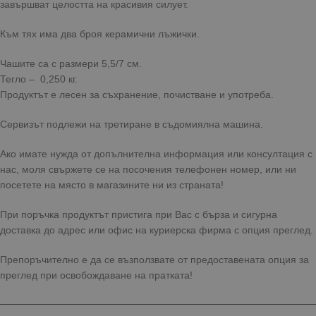
завършват целостта на красивия силует.
Към тях има два броя керамични лъжички.
Чашите са с размери 5,5/7 см.
Тегло – 0,250 кг.
Продуктът е лесен за съхранение, почистване и употреба.
Сервизът подлежи на третиране в съдомиялна машина.
Ако имате нужда от допълнителна информация или консултация с
нас, моля свържете се на посочения телефонен номер, или ни
посетете на място в магазините ни из страната!
При поръчка продуктът пристига при Вас с бърза и сигурна
доставка до адрес или офис на куриерска фирма с опция преглед.
Препоръчително е да се възползвате от предоставената опция за
преглед при освобождаване на пратката!