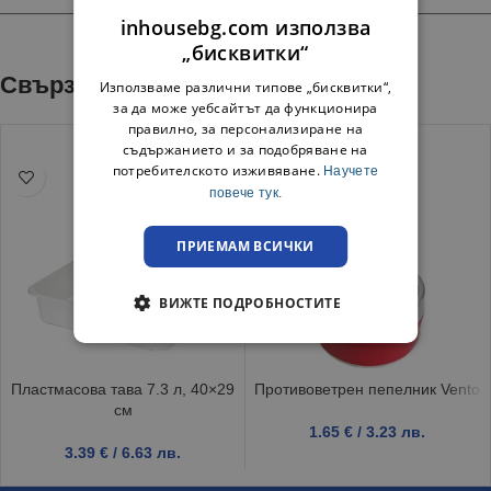
inhousebg.com използва
„бисквитки“
Свързани продукти
Използваме различни типове „бисквитки“,
за да може уебсайтът да функционира
правилно, за персонализиране на
съдържанието и за подобряване на
потребителското изживяване.
Научете
повече тук.
ПРИЕМАМ ВСИЧКИ
ВИЖТЕ ПОДРОБНОСТИТЕ
Пластмасова тава 7.3 л, 40×29
Противоветрен пепелник Vento
см
1.65
€
/ 3.23 лв.
3.39
€
/ 6.63 лв.