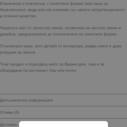
Класическа и елегантна, с изчистени форми тази чаша за
безалкохолно, вода или сок пленява със своята непретенциозност
и отлично качество.
Чашата е част от цялостна линия, посветена на чистите линии в
дизайна, предназначена за почитателите на семплите форми.
Стъклената чаша, като детайл от интериора, радва очите и дава
усещане за лекота.
Този продукт е подходящ както за Вашия дом, така и за
оборудване на ресторант, бар или хотел.
Допълнителна информация
Отзиви (0)
Доставка