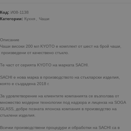
Код:
И08-1138
Категории:
Кухня
,
Чаши
Описание
Чаши високи 200 мл KYOTO е комплект от шест на брой чаши,
произведени от качествено стъкло.
Те част от серията KYOTO на марката SACHI.
SACHI е нова марка в производството на стъкларски изделия,
която е създадена 2018 г.
За удовлетворение на клиентите компанията се възползва от
множество модерни технологии под надзора и лиценза на SOGA
GLASS, добре позната японска компания в производство на
стъклени изделия.
Всички производствени процедури и обработки на SACHI са в