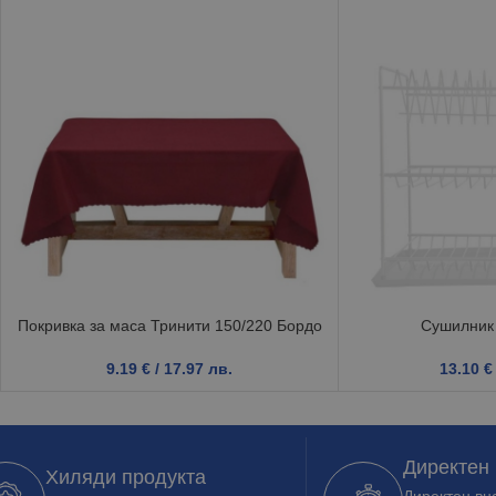
Покривка за маса Тринити 150/220 Бордо
Сушилник 
9.19
€
/ 17.97 лв.
13.10
€
Директен
Хиляди продукта
Директен вно