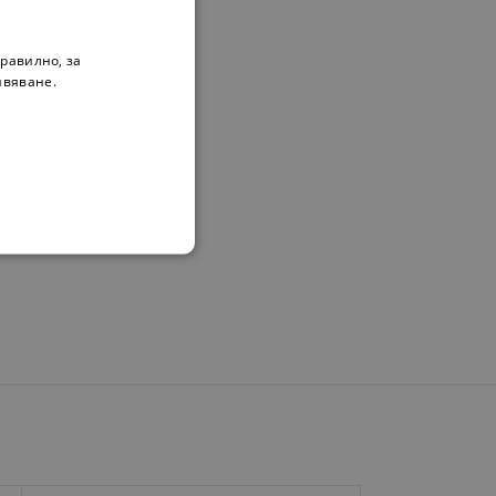
равилно, за
ивяване.