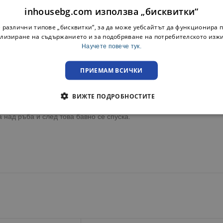
inhousebg.com използва „бисквитки“
асива кутия.
 различни типове „бисквитки“, за да може уебсайтът да функционира п
лизиране на съдържанието и за подобряване на потребителското изж
Научете повече тук.
изпитване на удоволствие от напитката.
ПРИЕМАМ ВСИЧКИ
.
по-силни.
ВИЖТЕ ПОДРОБНОСТИТЕ
 над ръба и след това бавно се спуска.