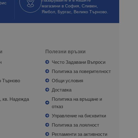
фис
магазини в София, Сливен,
Ямбол, Бургас, Велико Търново.
и
Полезни връзки
н
Често Задавани Въпроси
л
Политика за поверителност
о Търново
Общи условия
я
Доставка
, кв. Надежда
Политика на връщане и
отказ
с
Управление на бисквитки
Политика за лоялност
Регламенти за активности