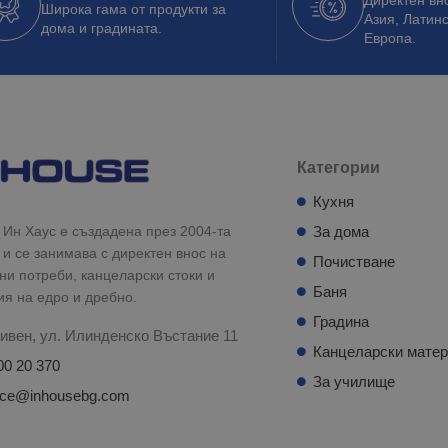
Широка гама от продукти за
Азия, Латин
дома и градината.
Европа.
Категории
Кухня
Ин Хаус е създадена през 2004-та
За дома
 и се занимава с директен внос на
Почистване
и потреби, канцеларски стоки и
Баня
ия на едро и дребно.
Градина
ивен, ул. Илинденско Въстание 11
Канцеларски мате
00 20 370
За училище
fice@inhousebg.com