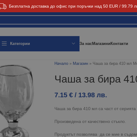
Безплатна доставка до офис при поръчки над 50 EUR / 99.79 л
За нас
Магазини
Контакти
Категории
Начало
»
Магазин
»
Чаша за бира 410 мл M
Чаша за бира 41
7.15
€
/ 13.98 лв.
Чаша за бира 410 мл са част от серията
Произведена от качествено стъкло.
Продуктът позволява да се мие в съдом