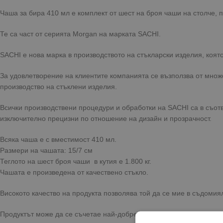
Чаша за бира 410 мл е комплект от шест на броя чаши на столче, п
Те са част от серията Morgan на марката SACHI.
SACHI е нова марка в производството на стъкларски изделия, която
За удовлетворение на клиентите компанията се възползва от мно
производство на стъклени изделия.
Всички производствени процедури и обработки на SACHI са в съотв
изключително прецизни по отношение на дизайн и прозрачност.
Всяка чаша е с вместимост 410 мл.
Размери на чашата: 15/7 см
Теглото на шест броя чаши в кутия е 1.800 кг.
Чашата е произведена от качествено стъкло.
Високото качество на продукта позволява той да се мие в съдомия
Продуктът може да се съчетае най-добре с останалите чаши от съ