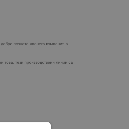
 добре позната японска компания в
н това, тези производствени линии са