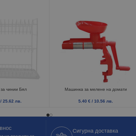
за чинии Бял
Машинка за мелене на домати
/ 25.62 лв.
5.40
€
/ 10.56 лв.
 внос
Сигурна доставка
с на продукти от