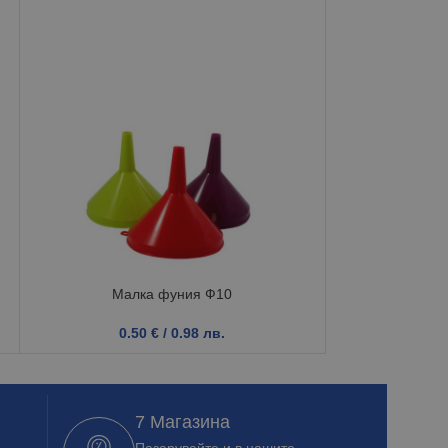
Малка фуния Ф10
Противовет
0.50
€
/ 0.98 лв.
1.6
7 Магазина
Пазарувайте и в нашите