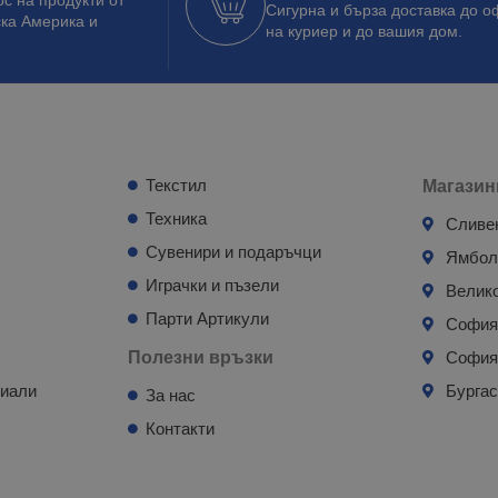
Сигурна и бърза доставка до о
ска Америка и
на куриер и до вашия дом.
Текстил
Магазин
Техника
Сливе
Сувенири и подаръчци
Ямбо
Играчки и пъзели
Велик
Парти Артикули
Софи
Полезни връзки
София
риали
Бурга
За нас
Контакти