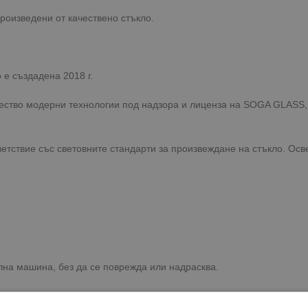
роизведени от качествено стъкло.
 е създадена 2018 г.
жество модерни технологии под надзора и лиценза на SOGA GLASS,
етствие със световните стандарти за произвеждане на стъкло. Осве
лна машина, без да се поврежда или надрасква.
щата серия.