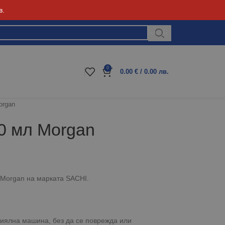
в.
Блог
0
0.00
€
/ 0.00 лв.
organ
0 мл Morgan
 Morgan на марката SACHI.
иялна машина, без да се поврежда или