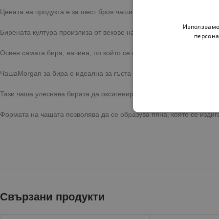
Цената на продукта е за шест броя чаши, които ще пристигнат в кр
Използваме
Бирената култура произлиза от векове назад.
персона
Освен самата бира, начина, по който се сервира е много важен за 
ЧашаMorgan за бира е идеална за гъста бира с по-интензивен вкус
Тази чаша улеснява бирата да оксигенира, което прави ароматите 
Формата на чашата позволява да се образува пяна, която се издига
Свързани продукти