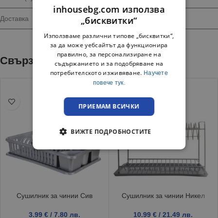
inhousebg.com използва
„бисквитки“
Доставка
Използваме различни типове „бисквитки“,
за да може уебсайтът да функционира
правилно, за персонализиране на
Свързани продукти
съдържанието и за подобряване на
потребителското изживяване.
Научете
повече тук.
ПРИЕМАМ ВСИЧКИ
ВИЖТЕ ПОДРОБНОСТИТЕ
Сушилник за чинии Сив
Сушилник за чинии Никел
3.99
€
/ 7.80 лв.
10.99
€
/ 21.49 лв.