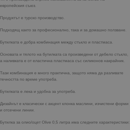
европейския съюз.
Продуктът е турско производство.
Подходящ както за професионално, така и за домашно ползване.
Бутилката е добра комбинация между стъкло и пластмаса.
Основата и тялото на бутилката са произведени от дебело стъкло,
а наливката е от еластична пластмаса със силиконов накрайник.
Тази комбинация е много практична, защото няма да разливате
течността по време употреба.
Бутилката е лека и удобна за употреба.
Дизайнът е класически с акцент клонка маслини, изчистени форми
и отсечени линии.
Бутилка за олио/оцет Olive 0,5 литра има следните характеристики: