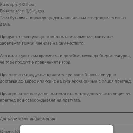
Размери: 6/28 см
Вместимост: 0,5 литра
Тази бутилка е подходящо допълнение към интериора на всяка
дама.
Продуктът носи усещане за лекота и хармония, които ще
забележат всички членове на семейството.
Ако имате усет към красивото и детайла, може да бъдете сигурни,
че този продукт е правилният избор.
При поръчка продуктът пристига при вас с бърза и сигурна
доставка до адрес или офис на куриерска фирма с опция преглед.
Препоръчително е да се възползвате от предоставената опция за
преглед при освобождаване на пратката.
Допълнителна информация
Отзиви (0)