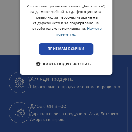
Използваме различни типове „бисквитки“,
за да може уебсайтът да функционира
правилно, за персонализиране на
съдържанието и за подобряване на
потребителското изживяване.
Научете
повече тук.
ПРИЕМАМ ВСИЧКИ
ВИЖТЕ ПОДРОБНОСТИТЕ
Хиляди продукта
Широка гама от продукти за дома и градината.
Директен внос
Директен внос на продукти от Азия, Латинска
Америка и Европа.