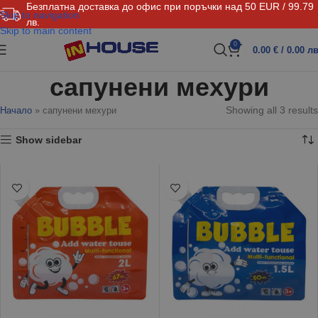
Безплатна доставка до офис при поръчки над 50 EUR / 99.79
Skip to navigation
лв.
Skip to main content
0
0.00
€
/ 0.00 лв
сапунени мехури
Showing all 3 results
Начало
»
сапунени мехури
Show sidebar