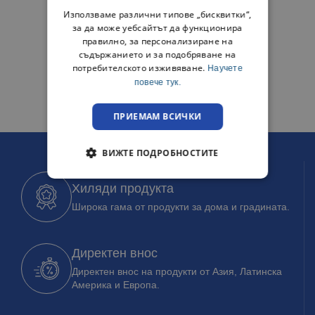
Използваме различни типове „бисквитки“,
за да може уебсайтът да функционира
правилно, за персонализиране на
съдържанието и за подобряване на
потребителското изживяване.
Научете
повече тук.
ПРИЕМАМ ВСИЧКИ
ВИЖТЕ ПОДРОБНОСТИТЕ
Хиляди продукта
Широка гама от продукти за дома и градината.
Директен внос
Директен внос на продукти от Азия, Латинска
Америка и Европа.