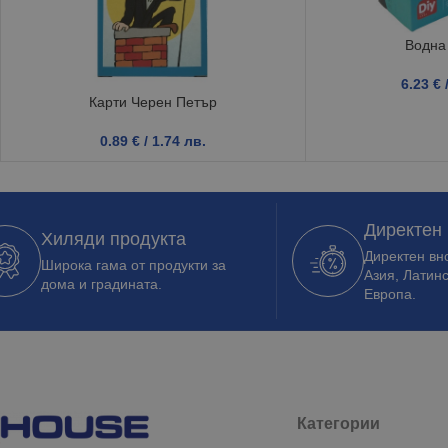
Водна
6.23
€
Карти Черен Петър
0.89
€
/ 1.74 лв.
Директен
Хиляди продукта
Директен вно
Широка гама от продукти за
Азия, Латин
дома и градината.
Европа.
Категории