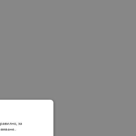
равилно, за
родукта.
ивяване.