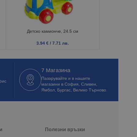
Детско камионче, 24.5 см
Детс
3.94
€
/ 7.71 лв.
21.2
7 Магазина
Пазарувайте и в нашите
фис
магазини в София, Сливен,
Ямбол, Бургас, Велико Търново.
и
Полезни връзки