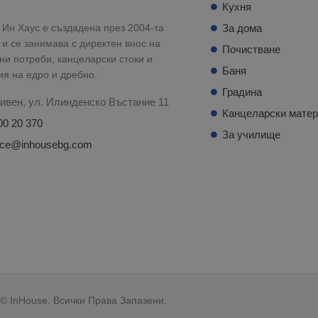
Кухня
Ин Хаус е създадена през 2004-та
За дома
 и се занимава с директен внос на
Почистване
и потреби, канцеларски стоки и
Баня
ия на едро и дребно.
Градина
ивен, ул. Илинденско Въстание 11
Канцеларски мате
00 20 370
За училище
fice@inhousebg.com
© InHouse. Всички Права Запазени.