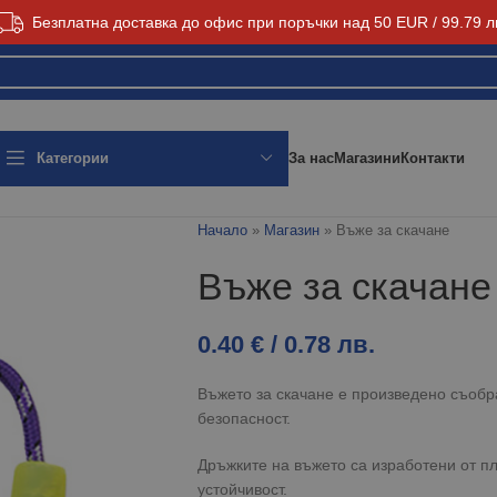
Безплатна доставка до офис при поръчки над 50 EUR / 99.79 л
За нас
Магазини
Контакти
Категории
Начало
»
Магазин
»
Въже за скачане
Въже за скачане
0.40
€
/ 0.78 лв.
Въжето за скачане е произведено съобра
безопасност.
Дръжките на въжето са изработени от пл
устойчивост.