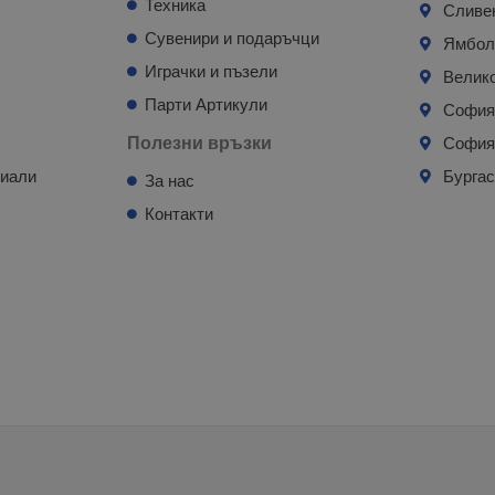
Техника
Сливе
Сувенири и подаръчци
Ямбо
Играчки и пъзели
Велик
Парти Артикули
Софи
Полезни връзки
София
риали
Бурга
За нас
Контакти