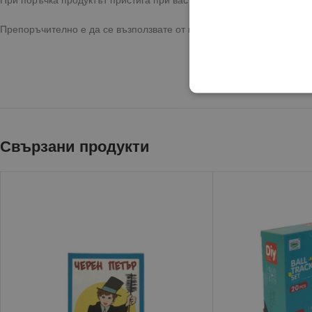
Препоръчително е да се възползвате от предоставената опция за 
Свързани продукти