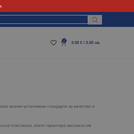
в.
Блог
0
0.00
€
/ 0.00 лв.
зно всички установени стандарти за качество и
ътна пластмаса, което гарантира високата им