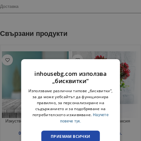
Доставка
Свързани продукти
inhousebg.com използва
„бисквитки“
Използваме различни типове „бисквитки“,
за да може уебсайтът да функционира
правилно, за персонализиране на
съдържанието и за подобряване на
потребителското изживяване.
Научете
Изкуствено цвете лале 60 см
Икебана Цвете в саксия
повече тук.
0.69
€
/ 1.35 лв.
2.69
€
/ 5.26 лв.
ПРИЕМАМ ВСИЧКИ