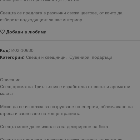
Свещта се предлага в различни свежи цветове, от които да
изберете подходящият за вас интериор.
Добави в любими
Код:
И02-10630
Категории:
Свещи и свещници
,
Сувенири, подаръци
Описание
Свещ ароматна Триъгълник е изработена от восък и ароматни
масла.
Може да се използва за натрупване на енергия, облекчаване на
стреса и засилване на концентрацията.
Свещта може да се използва за декориране на бита.
Свещта се предлага в различни свежи цветове, от които да