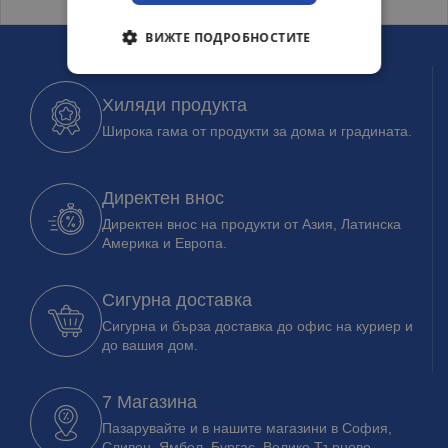
ВИЖТЕ ПОДРОБНОСТИТЕ
Хиляди продукта
Широка гама от продукти за дома и градината.
Директен внос
Директен внос на продукти от Азия, Латинска
Америка и Европа.
Сигурна доставка
Сигурна и бърза доставка до офис на куриер и
до вашия дом.
7 Магазина
Пазарувайте и в нашите магазини в София,
Сливен, Ямбол, Бургас, Велико Търново.