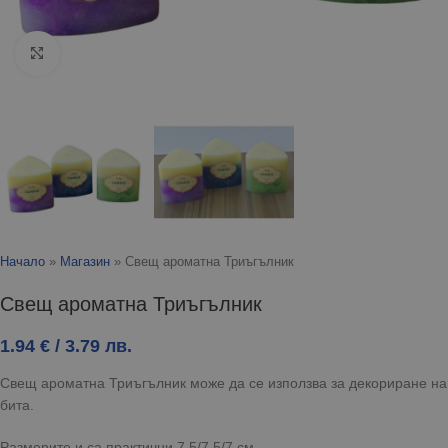
Click to enlarge
Начало
»
Магазин
»
Свещ ароматна Триъгълник
Свещ ароматна Триъгълник
1.94
€
/ 3.79 лв.
Свещ ароматна Триъгълник може да се използва за декориране на
бита.
Размерите и са практични 7,5/7,5/7 см.