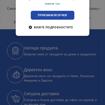
повече тук.
Саксия за орхидея Coubi
Саксия Sandy Ф19 антрацит
зелена
ПРИЕМАМ ВСИЧКИ
3.69
€
/ 7.22 лв.
2.35
€
/ 4.60 лв.
ВИЖТЕ ПОДРОБНОСТИТЕ
Хиляди продукта
Широка гама от продукти за дома и градината.
Директен внос
Директен внос на продукти от Азия, Латинска
Америка и Европа.
Сигурна доставка
Сигурна и бърза доставка до офис на куриер и
до вашия дом.