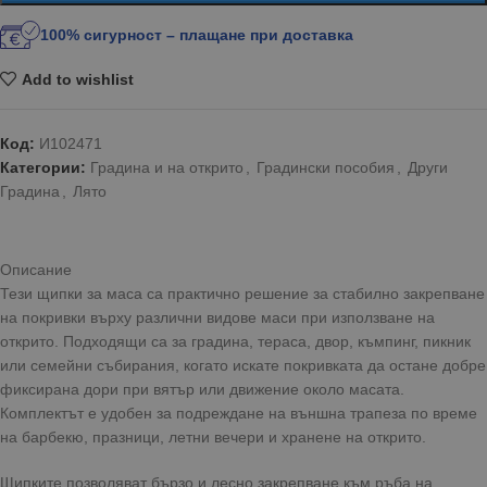
100% сигурност – плащане при доставка
Add to wishlist
Код:
И102471
Категории:
Градина и на открито
,
Градински пособия
,
Други
Градина
,
Лято
Описание
Тези щипки за маса са практично решение за стабилно закрепване
на покривки върху различни видове маси при използване на
открито. Подходящи са за градина, тераса, двор, къмпинг, пикник
или семейни събирания, когато искате покривката да остане добре
фиксирана дори при вятър или движение около масата.
Комплектът е удобен за подреждане на външна трапеза по време
на барбекю, празници, летни вечери и хранене на открито.
Щипките позволяват бързо и лесно закрепване към ръба на