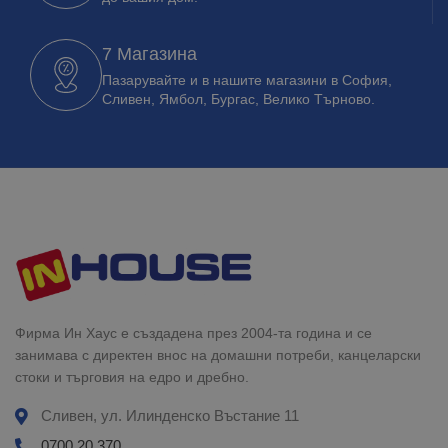
7 Магазина
Пазарувайте и в нашите магазини в София,
Сливен, Ямбол, Бургас, Велико Търново.
Фирма Ин Хаус е създадена през 2004-та година и се
занимава с директен внос на домашни потреби, канцеларски
стоки и търговия на едро и дребно.
Сливен, ул. Илинденско Въстание 11
0700 20 370