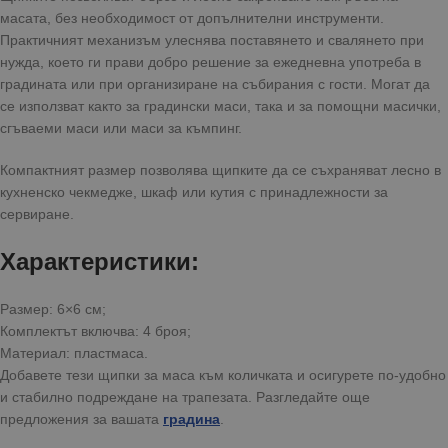
масата, без необходимост от допълнителни инструменти.
Практичният механизъм улеснява поставянето и свалянето при
нужда, което ги прави добро решение за ежедневна употреба в
градината или при организиране на събирания с гости. Могат да
се използват както за градински маси, така и за помощни масички,
сгъваеми маси или маси за къмпинг.
Компактният размер позволява щипките да се съхраняват лесно в
кухненско чекмедже, шкаф или кутия с принадлежности за
сервиране.
Характеристики:
Размер: 6×6 см;
Комплектът включва: 4 броя;
Материал: пластмаса.
Добавете тези щипки за маса към количката и осигурете по-удобно
и стабилно подреждане на трапезата. Разгледайте още
предложения за вашата
градина
.