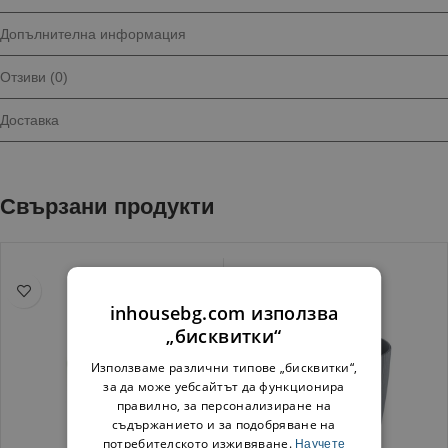
Допълнителна информация
Отзиви (0)
Доставка
Свързани продукти
inhousebg.com използва
„бисквитки“
Използваме различни типове „бисквитки“,
за да може уебсайтът да функционира
правилно, за персонализиране на
съдържанието и за подобряване на
потребителското изживяване.
Научете