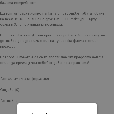
вашата потребност.
Ципът затваря плътно папката и предотвратява заливане,
нацапване или влияние на други външни фактури върху
съхраняваните хартиени носители.
При поръчка продуктът пристига при вас с бърза и сигурна
доставка до адрес или офис на куриерска фирма с опция
преглед.
Препоръчително е да се възползвате от предоставената
опция за преглед при освобождаване на пратката!
Допълнителна информация
Отзиви (0)
Доставка