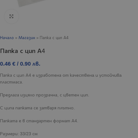
Click to enlarge
Начало
»
Магазин
»
Папка с цип А4
Папка с цип А4
0.46
€
/ 0.90 лв.
Папка с цип А4 е изработена от качественa и устойчивa
пластмаса.
Предлага изцяло прозрачна, с цветен цип.
С ципа папката се затваря плътно.
Папката е в стандартен формат А4.
Размери: 33/23 см