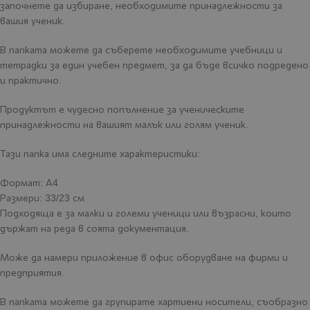
започнете да избиране, необходимите принадлежности за
вашия ученик.
В папката можете да съберете необходимите учебници и
тетрадки за един учебен предмет, за да бъде всичко подредено
и практично.
Продуктът е чудесно попълнение за ученическите
принадлежности на вашият малък или голям ученик.
Тази папка има следните характеристики:
Формат: А4
Размери: 33/23 см
Подходяща е за малки и големи ученици или възрасни, които
държат на реда в соята документация.
Може да намери приложение в офис оборудване на фирми и
предприятия.
В папката можете да групирате хартиени носители, съобразно