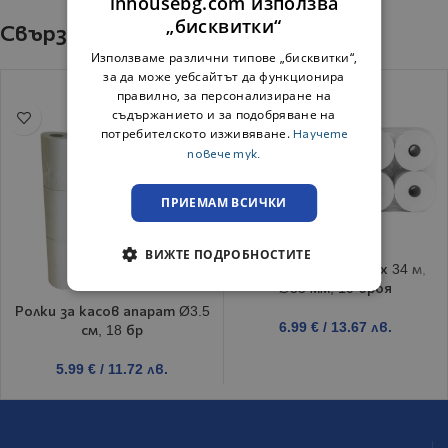
inhousebg.com използва
„бисквитки“
Свързани продукти
Използваме различни типове „бисквитки“,
за да може уебсайтът да функционира
правилно, за персонализиране на
съдържанието и за подобряване на
потребителското изживяване.
Научете
повече тук.
ПРИЕМАМ ВСИЧКИ
ВИЖТЕ ПОДРОБНОСТИТЕ
Термо ролки 57 мм х 34 м,
∅55 мм, 10 броя
Ролки за касов апарат Ø3.5
6.99
€
/ 13.67 лв.
см, 18 бр
5.99
€
/ 11.72 лв.