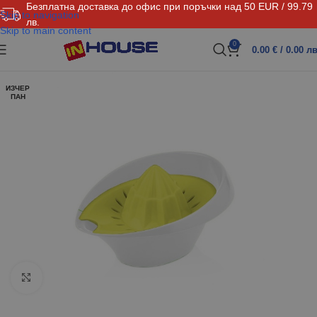
Безплатна доставка до офис при поръчки над 50 EUR / 99.79
Skip to navigation
лв.
Skip to main content
0
0.00
€
/ 0.00 лв
ИЗЧЕР
ПАН
Click to enlarge