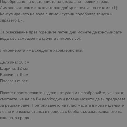
Подобряване на състоянието на стомашно-чревния тракт.
Лимоновият сок е изключително добър източник на витамин Ц.
Консумирането на вода с лимон сутрин подобрява тонуса и
здравето Ви.
За освежаване през горещите летни дни можете да консумирате
вода със замразен на кубчета лимонов сок.
Лимониерата има следните характеристики:
Дължина: 18 см
Ширина: 12 см
Височина: 9 см
Полезен съвет:
Пазете пластмасовите изделия от удар и не забравяйте, че когато
сметнете, че не са Ви необходими повече можете да ги предадете
за рециклиране. Претопяването на пластмасата в нови изделия е
лесно и е важна стъпка в процеса с борба със замърсяването на
околната среда.