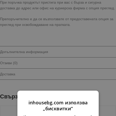
При поръчка продуктът пристига при вас с бърза и сигурна
доставка до адрес или офис на куриерска фирма с опция преглед.
Препоръчително е да се възползвате от предоставената опция за
преглед при освобождаване на пратката.
Допълнителна информация
Отзиви (0)
Доставка
Свързани продукти
inhousebg.com използва
„бисквитки“