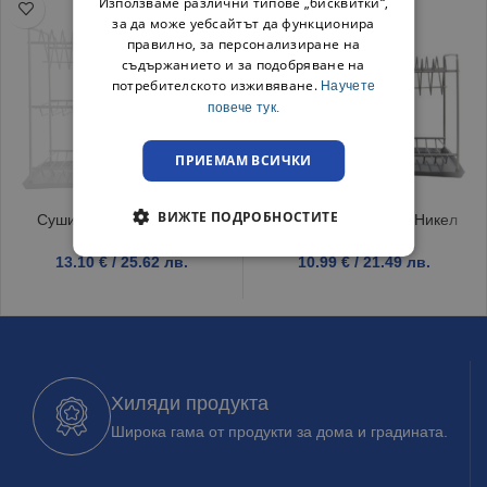
Използваме различни типове „бисквитки“,
за да може уебсайтът да функционира
правилно, за персонализиране на
съдържанието и за подобряване на
потребителското изживяване.
Научете
повече тук.
ПРИЕМАМ ВСИЧКИ
ВИЖТЕ ПОДРОБНОСТИТЕ
Сушилник за чинии Бял
Сушилник за чинии Никел
13.10
€
/ 25.62 лв.
10.99
€
/ 21.49 лв.
Хиляди продукта
Широка гама от продукти за дома и градината.