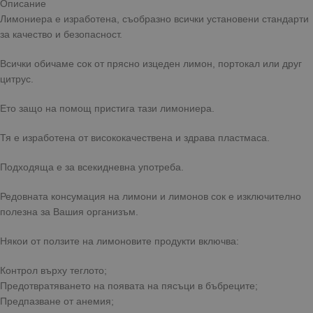
Описание
Лимониера е изработена, съобразно всички установени стандарти
за качество и безопасност.
Всички обичаме сок от прясно изцеден лимон, портокал или друг
цитрус.
Ето защо на помощ пристига тази лимониера.
Тя е изработена от висококачествена и здрава пластмаса.
Подходяща е за всекидневна употреба.
Редовната консумация на лимони и лимонов сок е изключително
полезна за Вашия организъм.
Някои от ползите на лимоновите продукти включва:
Контрол върху теглото;
Предотвратяването на появата на пясъци в бъбреците;
Предпазване от анемия;