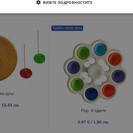
ВИЖТЕ ПОДРОБНОСТИТЕ
Трайно ниска цена
ка кръг
/ 15.43 лв.
Pop- It Цвете
0.97
€
/ 1.90 лв.