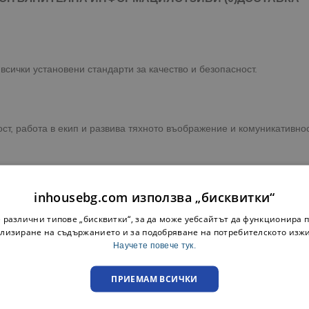
всички установени стандарти за качество и безопасност.
ост, работа в екип и развива тяхното въображение и комуникативнос
одукта, налични към момента.
inhousebg.com използва „бисквитки“
ка до адрес или офис на куриерска фирма с опция преглед.
 различни типове „бисквитки“, за да може уебсайтът да функционира п
лизиране на съдържанието и за подобряване на потребителското изж
преглед при освобождаване на пратката.
Научете повече тук.
ПРИЕМАМ ВСИЧКИ