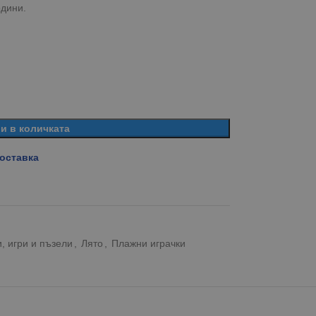
одини.
и в количката
доставка
, игри и пъзели
,
Лято
,
Плажни играчки