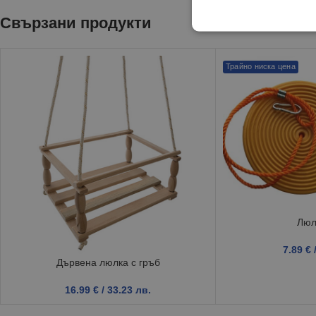
Свързани продукти
Трайно ниска цена
Люл
7.89
€
Дървена люлка с гръб
16.99
€
/ 33.23 лв.