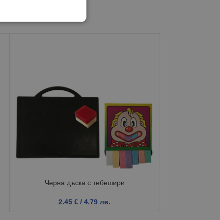
Черна дъска с тебешири
Детс
2.45
€
/ 4.79 лв.
21.2