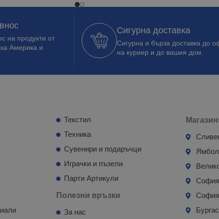
 внос
Сигурна доставка
с на продукти от
Сигурна и бърза доставка до о
ска Америка и
на куриер и до вашия дом.
Текстил
Магазин
Техника
Сливе
Сувенири и подаръчци
Ямбо
Играчки и пъзели
Велик
Парти Артикули
Софи
Полезни връзки
София
риали
Бурга
За нас