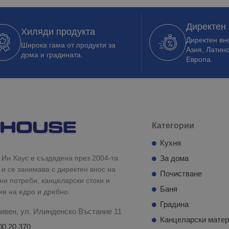
Директен
Хиляди продукта
Директен вно
Широка гама от продукти за
Азия, Латин
дома и градината.
Европа.
Категории
Кухня
Ин Хаус е създадена през 2004-та
За дома
 и се занимава с директен внос на
Почистване
и потреби, канцеларски стоки и
Баня
ия на едро и дребно.
Градина
ивен, ул. Илинденско Въстание 11
Канцеларски мате
00 20 370