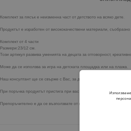
Комплект за пясък е неизменна част от детството на всяко дете.
Продуктът е изработен от висококачествени материали, съобразно 
Комплект от 4 части
Размери:23/12 см.
Този артикул развива уменията на децата за отговорност, креативн
Може да се използва за игра на детската площадка или на плажа.
Наш консултант ще се свърже с Вас, за да уточни цветовете на пр
При поръчка продуктът пристига при вас с бърза и сигурна достав
Използваме
персона
Препоръчително е да се възползвате от предоставената опция за 