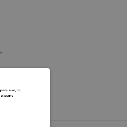
т.
равилно, за
ивяване.