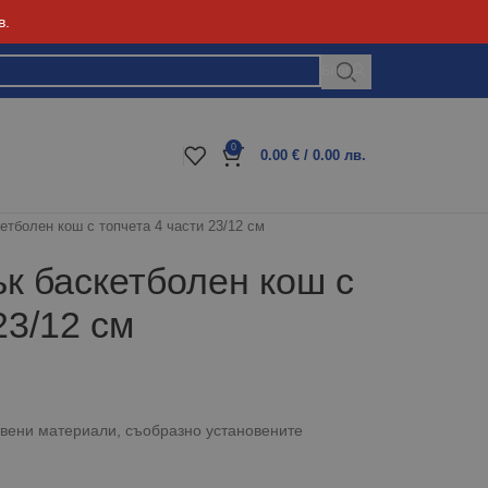
в.
Блог
0
0.00
€
/ 0.00 лв.
етболен кош с топчета 4 части 23/12 см
ък баскетболен кош с
23/12 см
ствени материали, съобразно установените