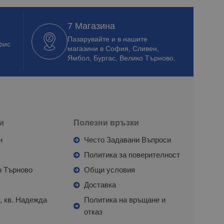
7 Магазина
Пазарувайте и в нашите
фис
магазини в София, Сливен,
Ямбол, Бургас, Велико Търново.
и
Полезни връзки
н
Често Задавани Въпроси
л
Политика за поверителност
о Търново
Общи условия
я
Доставка
, кв. Надежда
Политика на връщане и
отказ
с