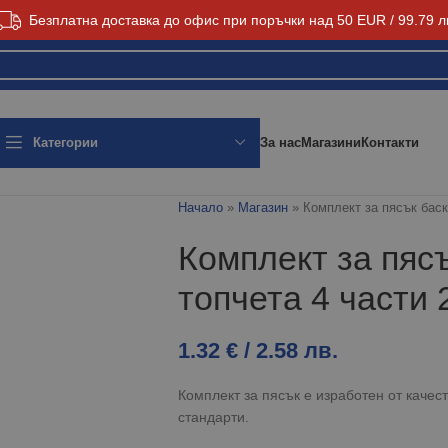
Безплатна доставка до офис при поръчки над 50 EUR / 99.79 л
За нас
Магазини
Контакти
Категории
Начало
»
Магазин
»
Комплект за пясък баск
Комплект за пяс
топчета 4 части 
1.32
€
/ 2.58 лв.
Комплект за пясък е изработен от каче
стандарти.