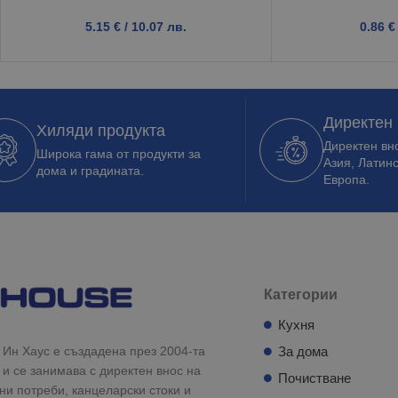
5.15
€
/ 10.07 лв.
0.86
€
Директен
Хиляди продукта
Директен вно
Широка гама от продукти за
Азия, Латин
дома и градината.
Европа.
Категории
Кухня
Ин Хаус е създадена през 2004-та
За дома
 и се занимава с директен внос на
Почистване
и потреби, канцеларски стоки и