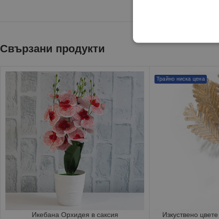
Свързани продукти
Трайно ниска цена
Икебана Орхидея в саксия
Изкуствено цвете