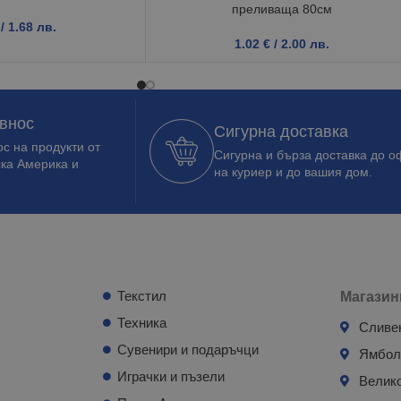
преливаща 80см
/ 1.68 лв.
1.02
€
/ 2.00 лв.
 внос
Сигурна доставка
с на продукти от
Сигурна и бърза доставка до о
ска Америка и
на куриер и до вашия дом.
Текстил
Магазин
Техника
Сливе
Сувенири и подаръчци
Ямбо
Играчки и пъзели
Велик