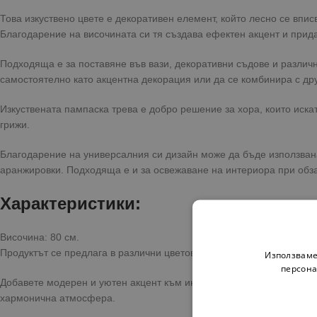
Това изкуствено цвете е декоративен елемент, който лесно се впи
Благодарение на височината си тя създава ефектен акцент и прид
Подходяща е за поставяне във вази, декоративни съдове и различн
самостоятелно като акцентна декорация или да се комбинира с дру
Изкуствената пампаска трева е добро решение за хора, които иска
грижи.
Благодарение на универсалния си дизайн може да бъде използвана
аранжировки. Подходяща е и за освежаване на интериора при обз
Характеристики:
Височина: 80 см.
Продуктът се предлага в различни цветове. При поръчка молим да
Използваме
персона
Добавете модерен и уютен акцент към интериора с това изкуствено
хармонична атмосфера.