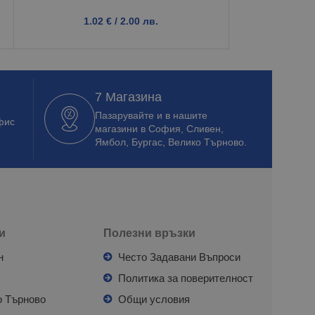
1.02
€
/ 2.00 лв.
2.6
7 Магазина
Пазарувайте и в нашите
фис
магазини в София, Сливен,
Ямбол, Бургас, Велико Търново.
и
Полезни връзки
н
Често Задавани Въпроси
л
Политика за поверителност
о Търново
Общи условия