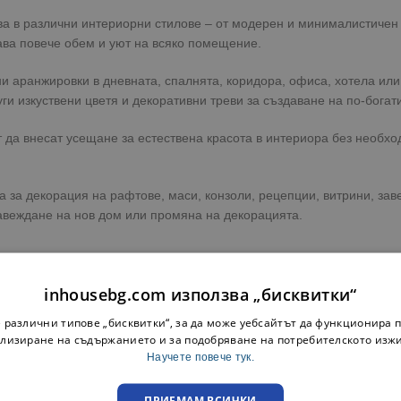
сва в различни интериорни стилове – от модерен и минималистичен 
ава повече обем и уют на всяко помещение.
и аранжировки в дневната, спалнята, коридора, офиса, хотела или
ги изкуствени цветя и декоративни треви за създаване на по-богат
т да внесат усещане за естествена красота в интериора без необх
 за декорация на рафтове, маси, конзоли, рецепции, витрини, зав
авеждане на нов дом или промяна на декорацията.
inhousebg.com използва „бисквитки“
 отбележите своите предпочитания и наш консултант ще се свърже 
 различни типове „бисквитки“, за да може уебсайтът да функционира п
лизиране на съдържанието и за подобряване на потребителското изж
 цвете. Разгледайте и останалите декоративни цветя, растения и
а
Научете повече тук.
ПРИЕМАМ ВСИЧКИ