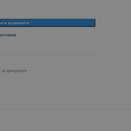
и в количката
доставка
 за декорация