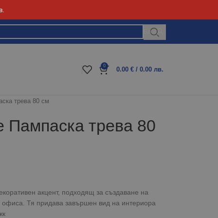
в.
Блог
0
0.00
€
/ 0.00 лв.
аска трева 80 см
е Пампаска трева 80
екоративен акцент, подходящ за създаване на
 офиса. Тя придава завършен вид на интериора
жк