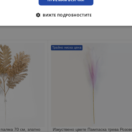
ВИЖТЕ ПОДРОБНОСТИТЕ
Трайно ниска цена
 палма 70 см, златно
Изкуствено цвете Пампаска трева Розов