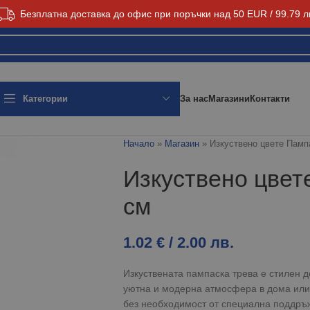
Безплатна доставка до офис при поръчки над 50 EUR / 99.79 л
За нас
Магазини
Контакти
Категории
Начало
»
Магазин
»
Изкуствено цвете Памп
Изкуствено цвет
см
1.02
€
/ 2.00 лв.
Изкуствената пампаска трева е стилен д
уютна и модерна атмосфера в дома или
без необходимост от специална поддръ