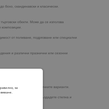
до бохо, скандинавски и класически.
 търговски обекти. Може да се използва
и композиции.
одимост от поливане, подрязване или специални
едения и различни празнични или сезонни
с вас за уточнение на наличните варианти.
равилно, за
ивяване.
ксесоари
за дома, за да създадете стилна и