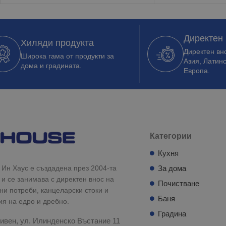
Директен
Хиляди продукта
Директен вно
Широка гама от продукти за
Азия, Латин
дома и градината.
Европа.
Категории
Кухня
Ин Хаус е създадена през 2004-та
За дома
 и се занимава с директен внос на
Почистване
и потреби, канцеларски стоки и
Баня
ия на едро и дребно.
Градина
ивен, ул. Илинденско Въстание 11