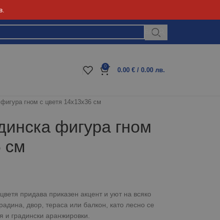
в.
Блог
0
0.00
€
/ 0.00 лв.
 фигура гном с цветя 14x13x36 см
динска фигура гном
6 см
цветя придава приказен акцент и уют на всяко
адина, двор, тераса или балкон, като лесно се
я и градински аранжировки.