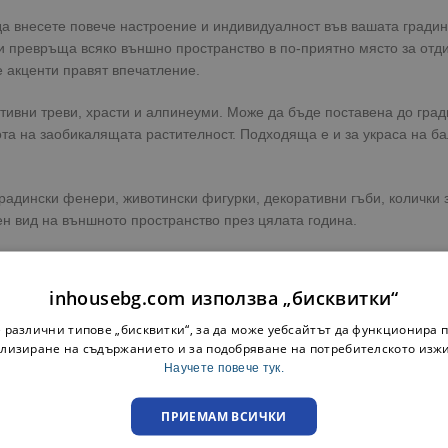
да внесете повече настроение и индивидуалност във вашата градин
 превръща всяко външно пространство в по-приятно място за отдих
е акценти правят впечатление.
тивни треви, храсти и алпинеуми. Може да бъде поставена до гради
ота на заобикалящата растителност. Подходяща е и за украса на ба
радински фенери, животински фигурки, декоративни гъби, колички з
ен вид на външното пространство през цялата година.
inhousebg.com използва „бисквитки“
 различни типове „бисквитки“, за да може уебсайтът да функционира п
ъздайте още по-приятна атмосфера на открито. Разгледайте и ост
лизиране на съдържанието и за подобряване на потребителското изж
Научете повече тук.
ПРИЕМАМ ВСИЧКИ