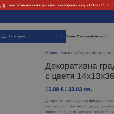
Безплатна доставка до офис при поръчки над 50 EUR / 99.79 л
За нас
Магазини
Контакти
Категории
Начало
»
Магазин
»
Декоративна градинска
Декоративна гра
с цветя 14x13x3
16.89
€
/ 33.03 лв.
Декоративната градинска фигура гном с 
външно пространство. Подходяща е за гр
вписва сред цветя, декоративни растени