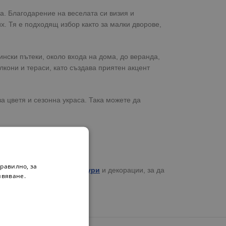
а. Благодарение на веселата си визия и
. Тя е подходящ избор както за малки дворове,
нски пътеки, около входа на дома, до веранда,
лкони и тераси, като създава приятен акцент
а цветя и сезонна украса. Така можете да
равилно, за
аналите ни
градински фигури
и декорации, за да
ивяване.