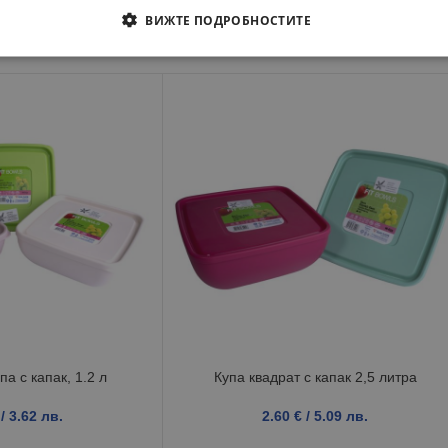
ВИЖТЕ ПОДРОБНОСТИТЕ
па с капак, 1.2 л
Купа квадрат с капак 2,5 литра
/ 3.62 лв.
2.60
€
/ 5.09 лв.