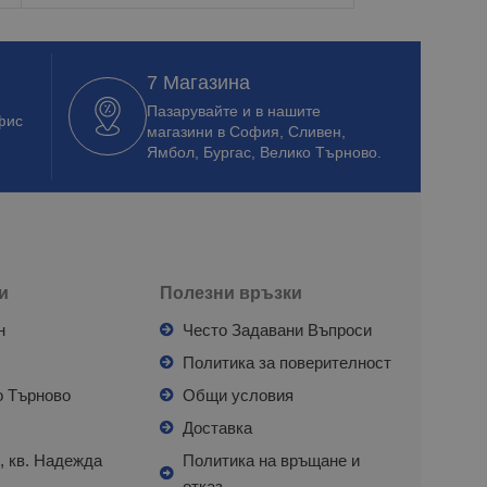
7 Магазина
Пазарувайте и в нашите
фис
магазини в София, Сливен,
Ямбол, Бургас, Велико Търново.
и
Полезни връзки
н
Често Задавани Въпроси
л
Политика за поверителност
о Търново
Общи условия
я
Доставка
, кв. Надежда
Политика на връщане и
отказ