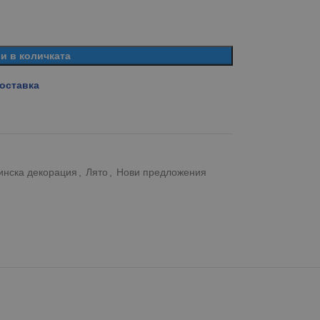
и в количката
доставка
инска декорация
,
Лято
,
Нови предложения