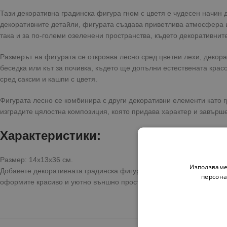
Тази декоративна градинска фигура гном с цветя е чудесен начин 
декоративните детайли, фигурата създава приветлива атмосфера и
така и за по-големи озеленени пространства, където декоративнит
Размерът на фигурата се откроява лесно сред цветни лехи, декора
беседка или кът за почивка, където ще допълни естествената крас
сред саксии и кашпи с цветя.
Фигурата лесно се комбинира с други декоративни елементи като г
изградите цялостна композиция, която придава характер и завърш
Характеристики:
Размер: 14x13x36 см.
Използваме
Добавете декоративната градинска фигура към своята градина и с
персона
оформите красиво и уютно външно пространство.