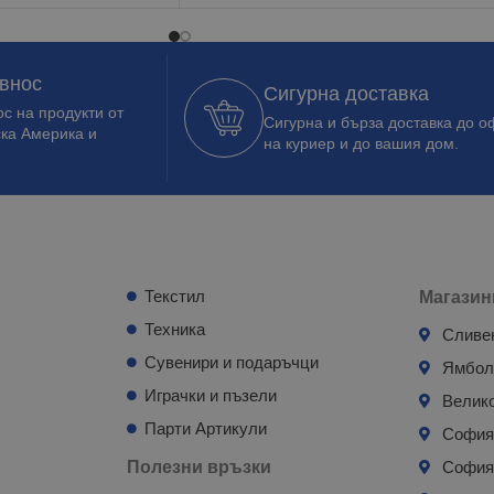
 внос
Сигурна доставка
с на продукти от
Сигурна и бърза доставка до о
ска Америка и
на куриер и до вашия дом.
Текстил
Магазин
Техника
Сливе
Сувенири и подаръчци
Ямбо
Играчки и пъзели
Велик
Парти Артикули
Софи
Полезни връзки
София