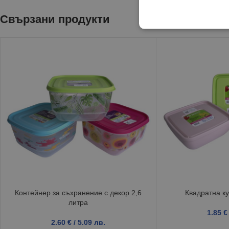
Свързани продукти
Контейнер за съхранение с декор 2,6
Квадратна ку
литра
1.85
€
2.60
€
/ 5.09 лв.