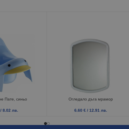
не Пате, синьо
Огледало дъга мрамор
/ 8.02 лв.
6.60
€
/ 12.91 лв.