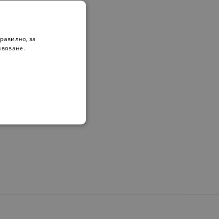
равилно, за
ивяване.