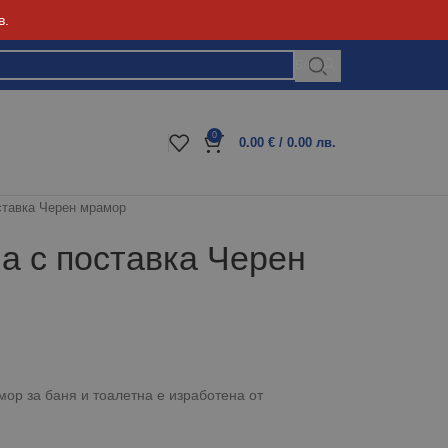
в.
Блог
0
0.00
€
/ 0.00 лв.
оставка Черен мрамор
на с поставка Черен
мор за баня и тоалетна е изработена от