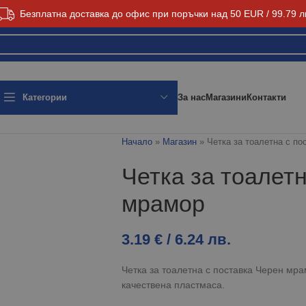
Безплатна доставка до офис при поръчки над 50 EUR / 99.79 л
За нас
Магазини
Контакти
Категории
Начало
»
Магазин
»
Четка за тоалетна с п
Четка за тоалет
мрамор
3.19
€
/ 6.24 лв.
Четка за тоалетна с поставка Черен мра
качествена пластмаса.