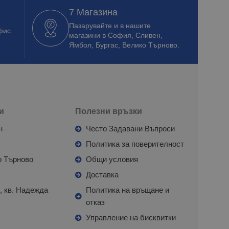
7 Магазина
Пазарувайте и в нашите
фис
магазини в София, Сливен,
Ямбол, Бургас, Велико Търново.
и
Полезни връзки
н
Често Задавани Въпроси
л
Политика за поверителност
о Търново
Общи условия
я
Доставка
, кв. Надежда
Политика на връщане и
отказ
с
Управление на бисквитки