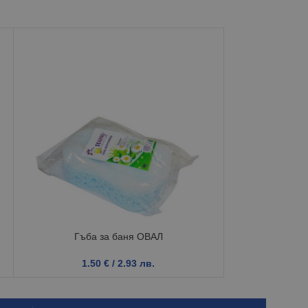
Гъба за баня ОВАЛ
Розов
1.50
€
/ 2.93 лв.
3.3