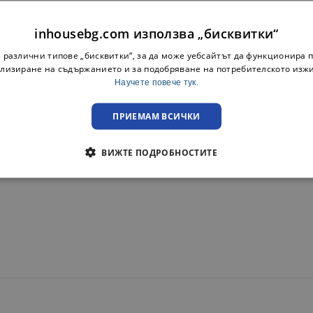
inhousebg.com използва „бисквитки“
 различни типове „бисквитки“, за да може уебсайтът да функционира п
лизиране на съдържанието и за подобряване на потребителското изж
уриерска фирма с опция преглед.
Научете повече тук.
те от предоставената възможност за преглед.
ПРИЕМАМ ВСИЧКИ
ВИЖТЕ ПОДРОБНОСТИТЕ