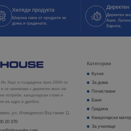
Директен
Хиляди продукта
Директен вно
Широка гама от продукти за
Азия, Латин
дома и градината.
Европа.
Категории
Кухня
Ин Хаус е създадена през 2004-та
За дома
 и се занимава с директен внос на
Почистване
и потреби, канцеларски стоки и
Баня
ия на едро и дребно.
Градина
ивен, ул. Илинденско Въстание 11
Канцеларски мате
00 20 370
За училище
fice@inhousebg.com