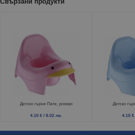
Свързани продукти
Детско гърне Пате, розово
Детско гър
4.10
€
/ 8.02 лв.
4.10
€