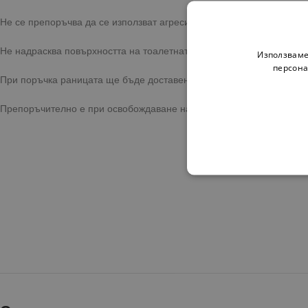
Не се препоръчва да се използват агресивни препарати!
Не надрасква повърхността на тоалетната чиния.
Използваме
персона
При поръчка раницата ще бъде доставена до адрес или офис на к
Препоръчително е при освобождаване на пратката да се възползва