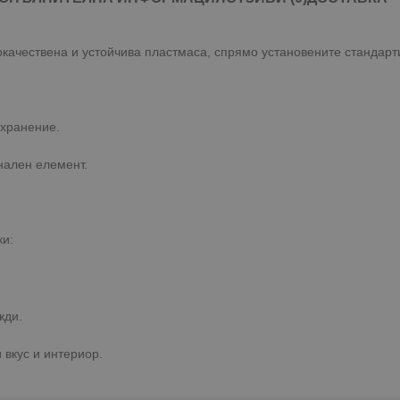
окачествена и устойчива пластмаса, спрямо установените стандарти
ъхранение.
нален елемент.
ки:
жди.
 вкус и интериор.