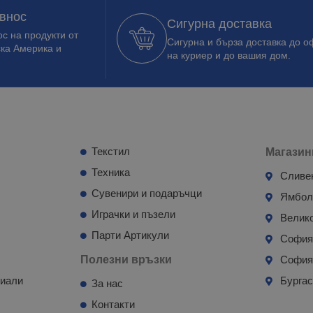
 внос
Сигурна доставка
с на продукти от
Сигурна и бърза доставка до о
ска Америка и
на куриер и до вашия дом.
Текстил
Магазин
Техника
Сливе
Сувенири и подаръчци
Ямбо
Играчки и пъзели
Велик
Парти Артикули
Софи
Полезни връзки
София
риали
Бурга
За нас
Контакти