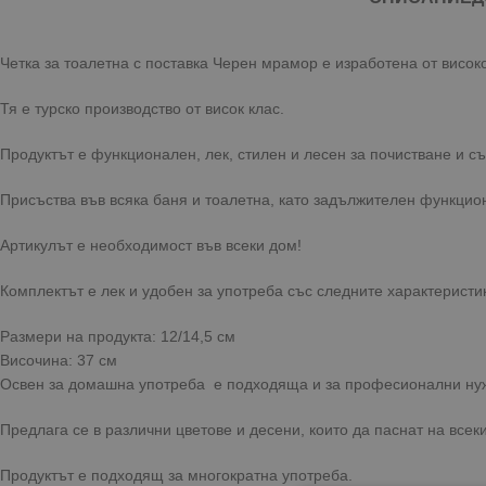
Четка за тоалетна с поставка Черен мрамор е изработена от висок
Тя е турско производство от висок клас.
Продуктът е функционален, лек, стилен и лесен за почистване и с
Присъства във всяка баня и тоалетна, като задължителен функцио
Артикулът е необходимост във всеки дом!
Комплектът е лек и удобен за употреба със следните характеристи
Размери на продукта: 12/14,5 см
Височина: 37 см
Освен за домашна употреба е подходяща и за професионални ну
Предлага се в различни цветове и десени, които да паснат на всеки
Продуктът е подходящ за многократна употреба.