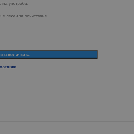
лна употреба.
и е лесен за почистване.
и в количката
доставка
я