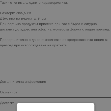
Тази четка има следните характеристики:
Размери: 28/5,5 см
ДЪжлина на влакната: 9 см
При поръчка продуктът пристига при вас с бърза и сигурна
доставка до адрес или офис на куриерска фирма с опция преглед.
Препоръчително е да се възползвате от предоставената опция за
преглед при освобождаване на пратката.
Допълнителна информация
Отзиви (0)
Доставка