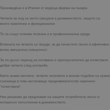
Произведена е в Италия от водеща фирма на пазара.
Четките за под са често срещани в домакинството, защото са
много практични и функционални.
Те са също толкова полезни и в професионална среда.
Влакната на четката са твърди, за да почистите лесно и ефективно
всяка замърсена повърхност.
За по-дълъг период на ползване е препоръчително да почиствате
добре четката след употреба.
Както знаем метлите, четките лопатките и всички подобни са нужни
съюзници в това нестихващо предизвикателство наречено
“почистване“.
Ние решихме да предложим на нашите потребители лесно и
интересно попълнение в домакинството.