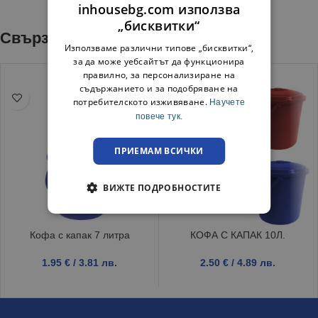
inhousebg.com използва
„бисквитки“
Свързани продукти
Използваме различни типове „бисквитки“,
за да може уебсайтът да функционира
правилно, за персонализиране на
съдържанието и за подобряване на
потребителското изживяване.
Научете
повече тук.
ПРИЕМАМ ВСИЧКИ
ВИЖТЕ ПОДРОБНОСТИТЕ
Кофа с капак 7 литра
КОФА С КАПАК 10Л.
1.95
€
/ 3.81 лв.
2.50
€
/ 4.89 лв.