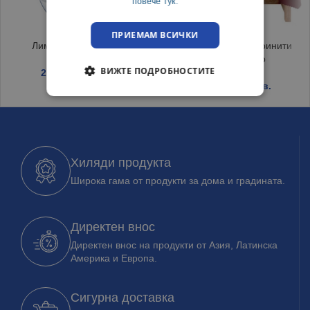
повече тук.
ПРИЕМАМ ВСИЧКИ
Лимониера Кристал
Покривка за маса Тринити
120/150 Бордо
ВИЖТЕ ПОДРОБНОСТИТЕ
2.25
€
/ 4.40 лв.
6.45
€
/ 12.62 лв.
Хиляди продукта
Широка гама от продукти за дома и градината.
Директен внос
Директен внос на продукти от Азия, Латинска
Америка и Европа.
Сигурна доставка