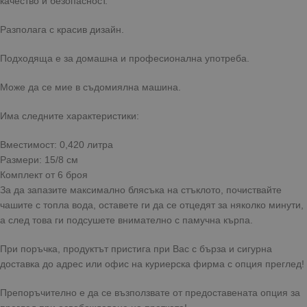
качество и безопасност.
Разполага с красив дизайн.
Подходяща е за домашна и професионална употреба.
Може да се мие в съдомиялна машина.
Има следните характеристики:
Вместимост: 0,420 литра
Размери: 15/8 см
Комплект от 6 броя
За да запазите максимално блясъка на стъклото, почиствайте
чашите с топла вода, оставете ги да се отцедят за няколко минути,
а след това ги подсушете внимателно с памучна кърпа.
При поръчка, продуктът пристига при Вас с бърза и сигурна
доставка до адрес или офис на куриерска фирма с опция преглед!
Препоръчително е да се възползвате от предоставената опция за