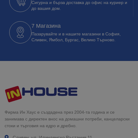
Сигурна и бърза доставка до офис на куриер и
до вашия дом.
7 Магазина
Пазарувайте и в нашите магазини в София,
Сливен, Ямбол, Бургас, Велико Търново.
Фирма Ин Хаус е създадена през 2004-та година и се
занимава с директен внос на домашни потреби, канцеларски
стоки и търговия на едро и дребно.
Сливен, ул. Илинденско Въстание 11