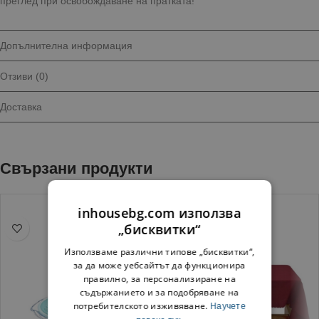
преглед при освобождаване на пратката!
Допълнителна информация
Отзиви (0)
Доставка
Свързани продукти
inhousebg.com използва
„бисквитки“
Използваме различни типове „бисквитки“,
за да може уебсайтът да функционира
правилно, за персонализиране на
съдържанието и за подобряване на
потребителското изживяване.
Научете