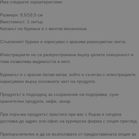
Има следните характеристики:
Размери: 8,5/18,5 см
Вместимост: 1 литър
Капакът на буркана е с винтов механизъм.
Стъкленият буркан е изрисуван с красиви разноцветни листа.
Илюстрациите не са разпространени върху цялата повърхност и
това позволява видимостта в него.
Бурканът е с красив лилав капак, който е съчетан с илюстрациите,
нарисувани върху основната част на продукта.
Продуктът е подходящ за съхранение на подправки, сухи
хранителни продукти, кафе, захар.
При поръчка продуктът пристига при вас с бърза и сигурна
доставка до адрес или офис на куриерска фирма с опция преглед.
Препоръчително е да се възползвате от предоставената опция за