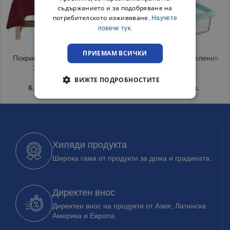
съдържанието и за подобряване на
потребителското изживяване.
Научете
повече тук.
ПРИЕМАМ ВСИЧКИ
Покривка за маса Тринити
Контейнер с две отделения
120/150 Бордо
Classic
ВИЖТЕ ПОДРОБНОСТИТЕ
6.45
€
/ 12.62 лв.
1.39
€
/ 2.72 лв.
Хиляди продукта
Широка гама от продукти за дома и градината.
Директен внос
Директен внос на продукти от Азия, Латинска
Америка и Европа.