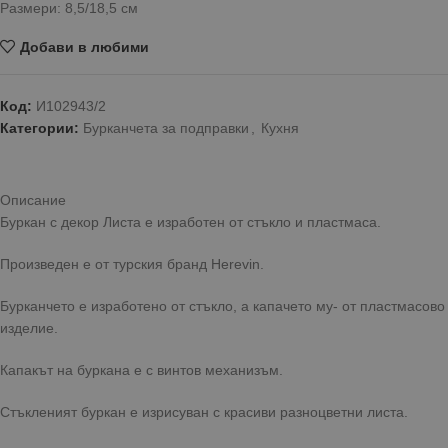
Размери: 8,5/18,5 см
Добави в любими
Код:
И102943/2
Категории:
Бурканчета за подправки
,
Кухня
Описание
Буркан с декор Листа е изработен от стъкло и пластмаса.
Произведен е от турския бранд Herevin.
Бурканчето е изработено от стъкло, а капачето му- от пластмасово
изделие.
Капакът на буркана е с винтов механизъм.
Стъкленият буркан е изрисуван с красиви разноцветни листа.