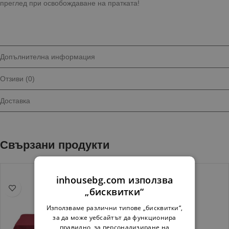
преглед при освобождаване на пратката!
Допълнителна информация
Отзиви (0)
Доставка
Свързани продукти
inhousebg.com използва
„бисквитки“
Използваме различни типове „бисквитки“,
за да може уебсайтът да функционира
правилно, за персонализиране на